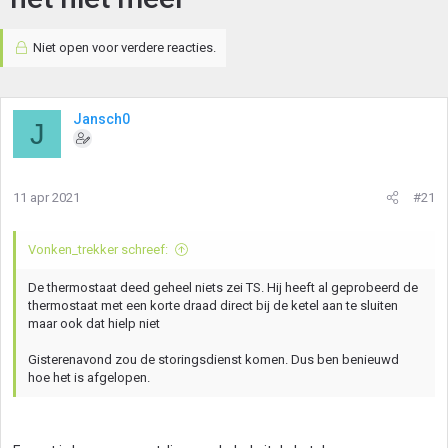
Niet open voor verdere reacties.
Jansch0
J
11 apr 2021
#21
Vonken_trekker schreef:
De thermostaat deed geheel niets zei TS. Hij heeft al geprobeerd de
thermostaat met een korte draad direct bij de ketel aan te sluiten
maar ook dat hielp niet
Gisterenavond zou de storingsdienst komen. Dus ben benieuwd
hoe het is afgelopen.