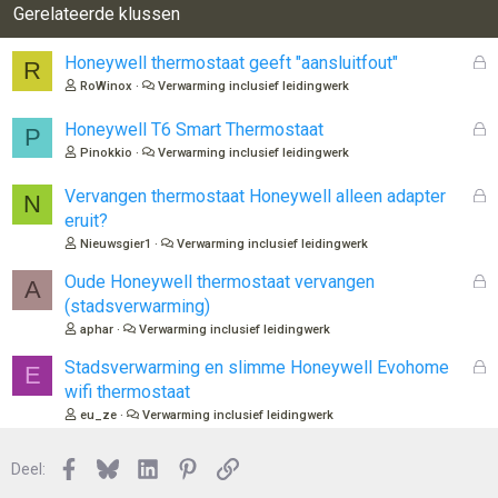
Gerelateerde klussen
G
Honeywell thermostaat geeft "aansluitfout"
R
e
RoWinox
Verwarming inclusief leidingwerk
s
l
G
Honeywell T6 Smart Thermostaat
P
o
e
Pinokkio
Verwarming inclusief leidingwerk
t
s
e
l
G
Vervangen thermostaat Honeywell alleen adapter
N
n
o
e
eruit?
t
s
Nieuwsgier1
Verwarming inclusief leidingwerk
e
l
n
o
G
Oude Honeywell thermostaat vervangen
A
t
e
(stadsverwarming)
e
s
aphar
Verwarming inclusief leidingwerk
n
l
o
G
Stadsverwarming en slimme Honeywell Evohome
E
t
e
wifi thermostaat
e
s
eu_ze
Verwarming inclusief leidingwerk
n
l
o
Facebook
Bluesky
LinkedIn
Pinterest
Link
Deel:
t
e