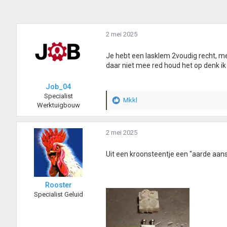
2 mei 2025
Je hebt een lasklem 2voudig recht, me
daar niet mee red houd het op denk ik
Job_04
Specialist
Mkkl
W
Werktuigbouw
a
a
r
2 mei 2025
d
e
Uit een kroonsteentje een "aarde aans
r
i
n
Rooster
g
Specialist Geluid
e
n
: