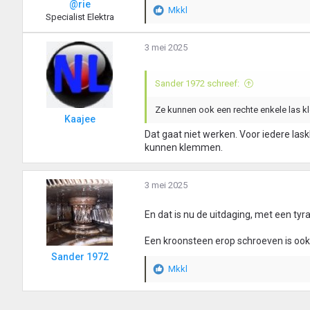
@rie
Mkkl
W
Specialist Elektra
a
a
3 mei 2025
r
d
e
Sander 1972 schreef:
r
i
Ze kunnen ook een rechte enkele las k
n
Kaajee
g
Dat gaat niet werken. Voor iedere las
e
kunnen klemmen.
n
:
3 mei 2025
En dat is nu de uitdaging, met een tyr
Een kroonsteen erop schroeven is ook
Sander 1972
Mkkl
W
a
a