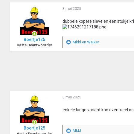
e
a
n
r
3 mei 2025
:
d
e
dubbele kopere sleve en een stukje k
r
i
n
Boertje125
g
Mkkl
en
Walker
W
Vaste Beantwoorder
e
a
n
a
:
r
d
e
r
i
n
g
3 mei 2025
e
n
:
enkele lange variant kan eventueel oo
Boertje125
Mkkl
W
Vaste Beantwoorder