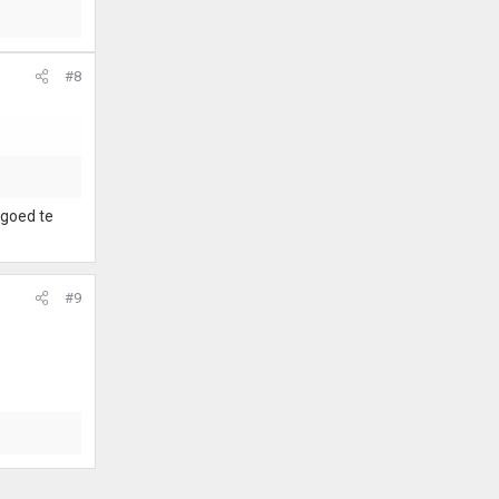
#8
 goed te
#9