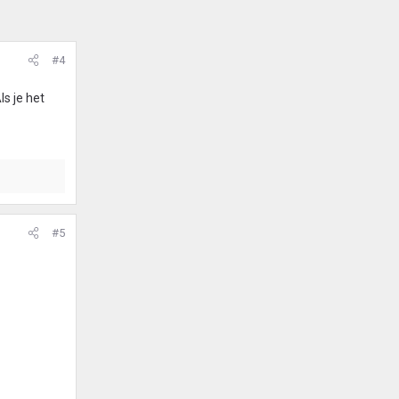
#4
s je het
#5