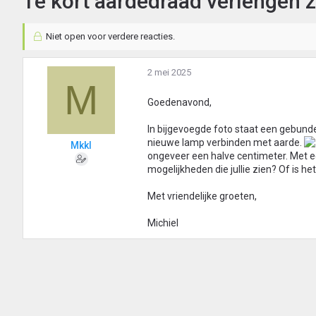
Te kort aardedraad verlengen 
Niet open voor verdere reacties.
2 mei 2025
M
Goedenavond,
In bijgevoegde foto staat een gebunde
nieuwe lamp verbinden met aarde.
Mkkl
ongeveer een halve centimeter. Met ee
mogelijkheden die jullie zien? Of is 
Met vriendelijke groeten,
Michiel