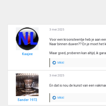
r
d
e
r
i
n
g
3 mei 2025
e
n
:
Voor een kroonsteentje heb je aan ee
Naar binnen duwen?? En je moet het k
Maar goed, proberen kan altijd, ik gara
Kaajee
Mkkl
W
a
a
3 mei 2025
r
d
En dat is nou de kunst van een vakma
e
r
i
Mkkl
n
W
Sander 1972
g
a