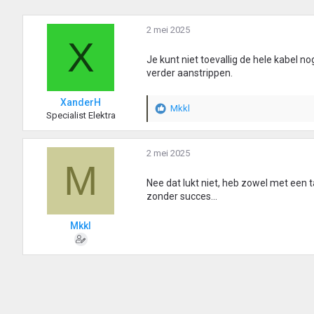
2 mei 2025
X
Je kunt niet toevallig de hele kabel n
verder aanstrippen.
XanderH
Mkkl
W
Specialist Elektra
a
a
r
2 mei 2025
M
d
e
Nee dat lukt niet, heb zowel met een
r
zonder succes...
i
n
Mkkl
g
e
n
: