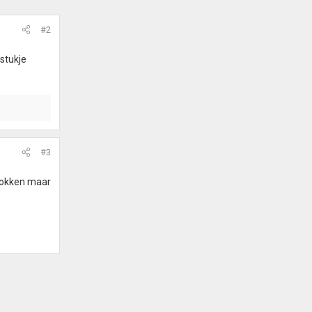
#2
 stukje
#3
trokken maar