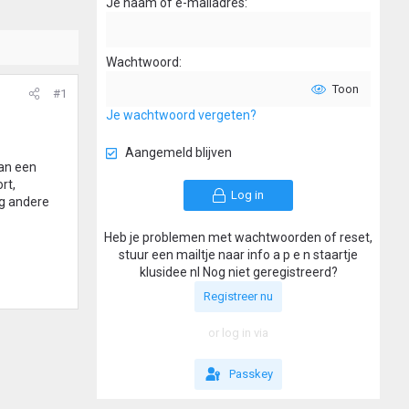
Je naam of e-mailadres
Wachtwoord
Toon
#1
Je wachtwoord vergeten?
Aangemeld blijven
aan een
rt,
Log in
og andere
Heb je problemen met wachtwoorden of reset,
stuur een mailtje naar info a p e n staartje
klusidee nl Nog niet geregistreerd?
Registreer nu
or log in via
Passkey