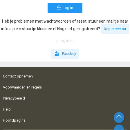
Log in
Heb je problemen met wachtwoorden of reset, stuur een mailtje naar
info a p e n staartje klusidee nl Nog niet geregistreerd?
Registreer nu
or log in via
Passkey
Contact opnemen
Voorwaarden en regels
Privacybeleid
Help
Bo
Hoofdpagina
On