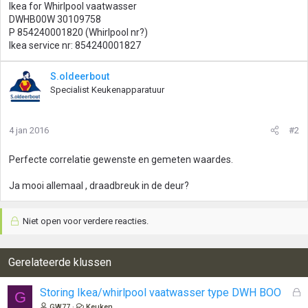
Ikea for Whirlpool vaatwasser
DWHB00W 30109758
P 854240001820 (Whirlpool nr?)
Ikea service nr: 854240001827
S.oldeerbout
Specialist Keukenapparatuur
4 jan 2016
#2
Perfecte correlatie gewenste en gemeten waardes.
Ja mooi allemaal , draadbreuk in de deur?
Niet open voor verdere reacties.
Gerelateerde klussen
G
Storing Ikea/whirlpool vaatwasser type DWH BOO
G
e
GW77
Keuken