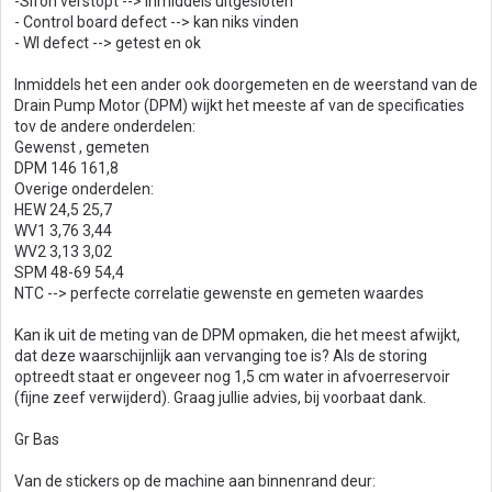
-Sifon verstopt --> inmiddels uitgesloten
- Control board defect --> kan niks vinden
- WI defect --> getest en ok
Inmiddels het een ander ook doorgemeten en de weerstand van de
Drain Pump Motor (DPM) wijkt het meeste af van de specificaties
tov de andere onderdelen:
Gewenst , gemeten
DPM 146 161,8
Overige onderdelen:
HEW 24,5 25,7
WV1 3,76 3,44
WV2 3,13 3,02
SPM 48-69 54,4
NTC --> perfecte correlatie gewenste en gemeten waardes
Kan ik uit de meting van de DPM opmaken, die het meest afwijkt,
dat deze waarschijnlijk aan vervanging toe is? Als de storing
optreedt staat er ongeveer nog 1,5 cm water in afvoerreservoir
(fijne zeef verwijderd). Graag jullie advies, bij voorbaat dank.
Gr Bas
Van de stickers op de machine aan binnenrand deur: