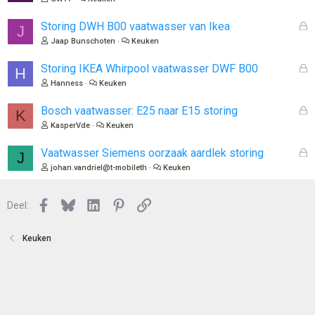
s
l
G
Storing DWH B00 vaatwasser van Ikea
J
o
e
Jaap Bunschoten
Keuken
t
s
e
l
G
Storing IKEA Whirpool vaatwasser DWF B00
H
n
o
e
Hanness
Keuken
t
s
e
l
G
Bosch vaatwasser: E25 naar E15 storing
K
n
o
e
KasperVde
Keuken
t
s
e
l
G
Vaatwasser Siemens oorzaak aardlek storing
J
n
o
e
johan.vandriel@t-mobileth
Keuken
t
s
e
l
n
Facebook
Bluesky
LinkedIn
Pinterest
Link
o
Deel:
t
e
Keuken
n