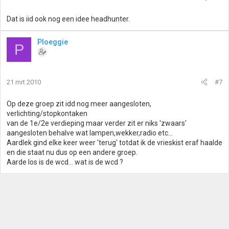
Dat is iid ook nog een idee headhunter.
Ploeggie
P
21 mrt 2010
#7
Op deze groep zit idd nog meer aangesloten,
verlichting/stopkontaken
van de 1e/2e verdieping maar verder zit er niks 'zwaars'
aangesloten behalve wat lampen,wekker,radio etc...
Aardlek gind elke keer weer 'terug' totdat ik de vrieskist eraf haalde
en die staat nu dus op een andere groep.
Aarde los is de wcd... wat is de wcd ?