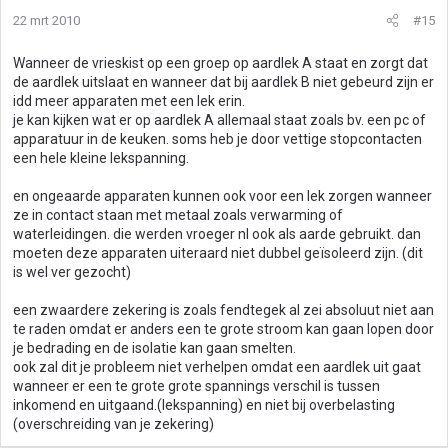
22 mrt 2010
#15
Wanneer de vrieskist op een groep op aardlek A staat en zorgt dat
de aardlek uitslaat en wanneer dat bij aardlek B niet gebeurd zijn er
idd meer apparaten met een lek erin.
je kan kijken wat er op aardlek A allemaal staat zoals bv. een pc of
apparatuur in de keuken. soms heb je door vettige stopcontacten
een hele kleine lekspanning.
en ongeaarde apparaten kunnen ook voor een lek zorgen wanneer
ze in contact staan met metaal zoals verwarming of
waterleidingen. die werden vroeger nl ook als aarde gebruikt. dan
moeten deze apparaten uiteraard niet dubbel geïsoleerd zijn. (dit
is wel ver gezocht)
een zwaardere zekering is zoals fendtegek al zei absoluut niet aan
te raden omdat er anders een te grote stroom kan gaan lopen door
je bedrading en de isolatie kan gaan smelten.
ook zal dit je probleem niet verhelpen omdat een aardlek uit gaat
wanneer er een te grote grote spannings verschil is tussen
inkomend en uitgaand.(lekspanning) en niet bij overbelasting
(overschreiding van je zekering)