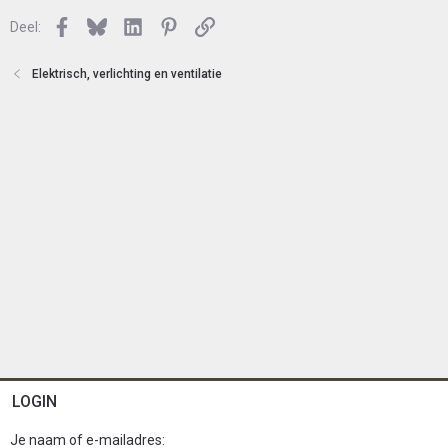
e
l
n
Facebook
Bluesky
LinkedIn
Pinterest
Link
o
Deel:
t
e
Elektrisch, verlichting en ventilatie
n
LOGIN
Je naam of e-mailadres