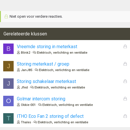
Niet open voor verdere reacties.
Gerelateerde klussen
G
Vreemde storing in meterkast
B
e
Blink2
Elektrisch, verlichting en ventilatie
s
l
G
Storing meterkast / groep
J
o
e
JanJ85
Elektrisch, verlichting en ventilatie
t
s
e
l
G
Storing schakelaar meterkast
J
n
o
e
Jfed
Elektrisch, verlichting en ventilatie
t
s
e
l
G
Golmar intercom storing
O
n
o
e
Okkie-001
Elektrisch, verlichting en ventilatie
t
s
e
l
G
ITHO Eco Fan 2 storing of defect
T
n
o
e
Thales
Elektrisch, verlichting en ventilatie
t
s