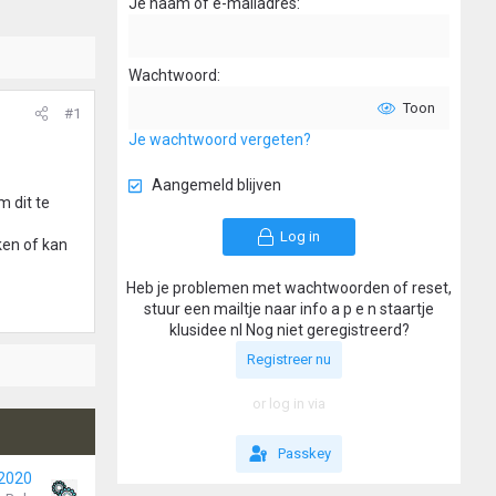
Je naam of e-mailadres
Wachtwoord
Toon
#1
Je wachtwoord vergeten?
Aangemeld blijven
m dit te
Log in
ken of kan
Heb je problemen met wachtwoorden of reset,
stuur een mailtje naar info a p e n staartje
klusidee nl Nog niet geregistreerd?
Registreer nu
or log in via
Passkey
 2020