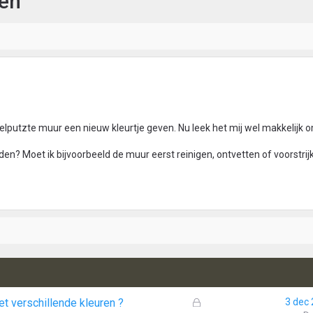
ten
telputzte muur een nieuw kleurtje geven. Nu leek het mij wel makkelijk o
n? Moet ik bijvoorbeeld de muur eerst reinigen, ontvetten of voorstrij
G
t verschillende kleuren ?
3 dec