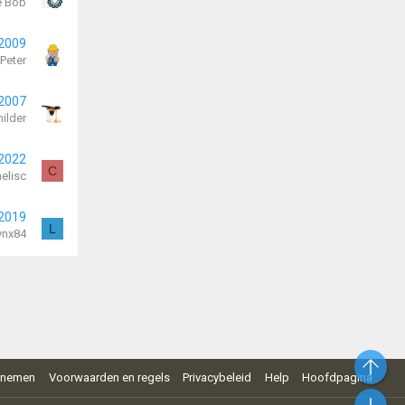
e Bob
 2009
Peter
 2007
ilder
 2022
C
elisc
 2019
L
ynx84
Bo
pnemen
Voorwaarden en regels
Privacybeleid
Help
Hoofdpagina