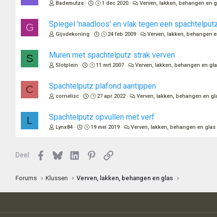
Bademutze
1 dec 2020
Verven, lakken, behangen en g
Spiegel 'naadloos' en vlak tegen een spachtelput
G
Gijsdekoning
24 feb 2009
Verven, lakken, behangen e
Muren met spachtelputz strak verven
S
Slotplein
11 mrt 2007
Verven, lakken, behangen en gl
Spachtelputz plafond aantippen
C
cornelisc
27 apr 2022
Verven, lakken, behangen en gl
Spachtelputz opvullen met verf
L
Lynx84
19 mei 2019
Verven, lakken, behangen en glas
Facebook
Bluesky
LinkedIn
Pinterest
Link
Deel:
Forums
Klussen
Verven, lakken, behangen en glas