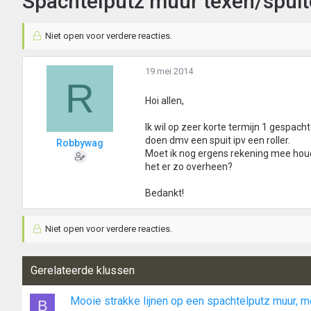
Spachtelputz muur texen/spui
Niet open voor verdere reacties.
19 mei 2014
R
Hoi allen,
Ik wil op zeer korte termijn 1 gespach
doen dmv een spuit ipv een roller.
Robbywag
Moet ik nog ergens rekening mee houde
het er zo overheen?
Bedankt!
Niet open voor verdere reacties.
Gerelateerde klussen
Mooie strakke lijnen op een spachtelputz muur, me
B