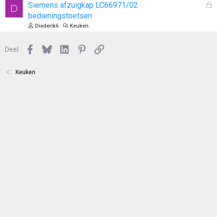
n
l
G
Siemens afzuigkap LC66971/02
D
o
e
bedieningstoetsen
t
s
Diederik6
Keuken
e
l
n
o
Facebook
Bluesky
LinkedIn
Pinterest
Link
Deel:
t
e
n
Keuken