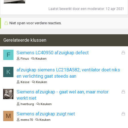
Laatst bewerkt door een moderator:
12 apr 2021
Niet open voor verdere reacties.
Gerelateerde klussen
G
Siemens LC40950 afzuigkap defect
F
e
Finus
Keuken
s
l
afzuigkap siemens LC21BA582; ventilator doet niks
K
o
en verlichting gaat steeds aan
t
Kesse
Keuken
e
n
G
Siemens afzuigkap - gaat wel aan, maar motor
e
werkt niet
s
hverburg
Keuken
l
o
G
Siemens afzuigkap zuigt niet
M
t
e
memo70
Keuken
e
s