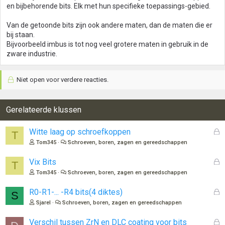
en bijbehorende bits. Elk met hun specifieke toepassings-gebied.
Van de getoonde bits zijn ook andere maten, dan de maten die er
bij staan.
Bijvoorbeeld imbus is tot nog veel grotere maten in gebruik in de
zware industrie.
Niet open voor verdere reacties.
Gerelateerde klussen
G
Witte laag op schroefkoppen
T
e
Tom345
Schroeven, boren, zagen en gereedschappen
s
l
G
Vix Bits
T
o
e
Tom345
Schroeven, boren, zagen en gereedschappen
t
s
e
l
G
R0-R1-... -R4 bits(4 diktes)
S
n
o
e
Sjarel
Schroeven, boren, zagen en gereedschappen
t
s
e
l
G
Verschil tussen ZrN en DLC coating voor bits