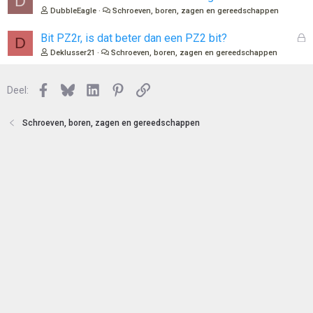
D
n
o
e
DubbleEagle
Schroeven, boren, zagen en gereedschappen
t
s
e
l
G
Bit PZ2r, is dat beter dan een PZ2 bit?
D
n
o
e
Deklusser21
Schroeven, boren, zagen en gereedschappen
t
s
e
l
n
Facebook
Bluesky
LinkedIn
Pinterest
Link
o
Deel:
t
e
Schroeven, boren, zagen en gereedschappen
n