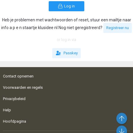
Log in
Heb je problemen met wachtwoorden of reset, stuur een mailtje naar
info a p e n staartje klusidee nl Nog niet geregistreerd?
Registreer nu
or log in via
Passkey
Contact opnemen
Voorwaarden en regels
Privacybeleid
Help
Bo
Hoofdpagina
On