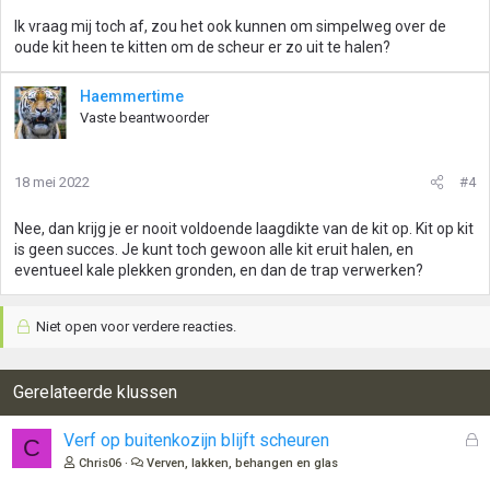
Ik vraag mij toch af, zou het ook kunnen om simpelweg over de
oude kit heen te kitten om de scheur er zo uit te halen?
Haemmertime
Vaste beantwoorder
18 mei 2022
#4
Nee, dan krijg je er nooit voldoende laagdikte van de kit op. Kit op kit
is geen succes. Je kunt toch gewoon alle kit eruit halen, en
eventueel kale plekken gronden, en dan de trap verwerken?
Niet open voor verdere reacties.
Gerelateerde klussen
G
Verf op buitenkozijn blijft scheuren
C
e
Chris06
Verven, lakken, behangen en glas
s