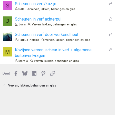
l
G
Scheuren in verf/kozijn
S
o
e
Sdle
Verven, lakken, behangen en glas
t
s
e
l
G
Scheuren in verf achterpui
J
n
o
e
Josvr
Verven, lakken, behangen en glas
t
s
e
l
G
Scheuren in verf door werkend hout
n
o
e
Paulus Pietsma
Verven, lakken, behangen en glas
t
s
e
l
G
Kozijnen verven: scheur in verf + algemene
M
n
o
e
buitenverfvragen
t
s
Marc-o
Verven, lakken, behangen en glas
e
l
n
o
Facebook
Bluesky
LinkedIn
Pinterest
Link
Deel:
t
e
n
Verven, lakken, behangen en glas