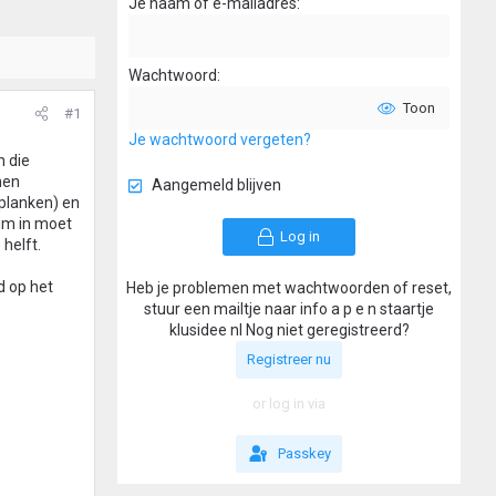
Je naam of e-mailadres
Wachtwoord
Toon
#1
Je wachtwoord vergeten?
n die
nen
Aangemeld blijven
 planken) en
ijm in moet
Log in
 helft.
d op het
Heb je problemen met wachtwoorden of reset,
stuur een mailtje naar info a p e n staartje
klusidee nl Nog niet geregistreerd?
Registreer nu
or log in via
Passkey