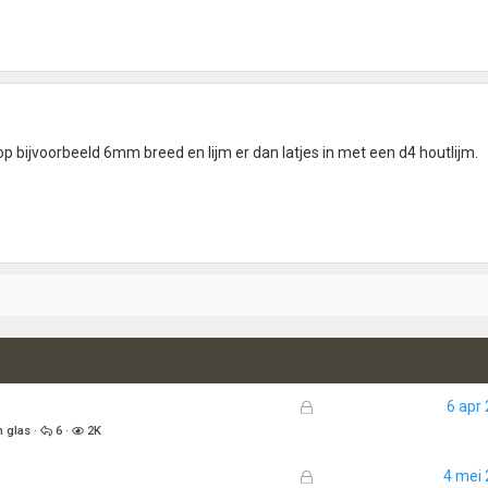
p bijvoorbeeld 6mm breed en lijm er dan latjes in met een d4 houtlijm.
G
6 apr
e
n glas
6
2K
s
l
G
4 mei