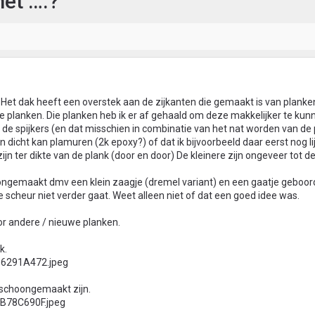
et ….?
Het dak heeft een overstek aan de zijkanten die gemaakt is van planke
de planken. Die planken heb ik er af gehaald om deze makkelijker te kun
n de spijkers (en dat misschien in combinatie van het nat worden van de
n dicht kan plamuren (2k epoxy?) of dat ik bijvoorbeeld daar eerst nog l
jn ter dikte van de plank (door en door) De kleinere zijn ongeveer tot de
oongemaakt dmv een klein zaagje (dremel variant) en een gaatje geboor
 scheur niet verder gaat. Weet alleen niet of dat een goed idee was.
oor andere / nieuwe planken.
k.
 schoongemaakt zijn.