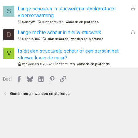
t
s
e
l
G
Lange scheuren in stucwerk na stookprotocol
S
n
o
e
vloerverwarming
t
s
SannyW
Binnenmuren, wanden en plafonds
e
l
n
o
G
Lange rechte scheur in nieuw stucwerk
D
t
e
DennisH85
Binnenmuren, wanden en plafonds
e
s
n
l
Is dit een structurele scheur of een barst in het
V
o
stucwerk van de muur?
t
vanvassen9120
Binnenmuren, wanden en plafonds
e
n
Facebook
Bluesky
LinkedIn
Pinterest
Link
Deel:
Binnenmuren, wanden en plafonds