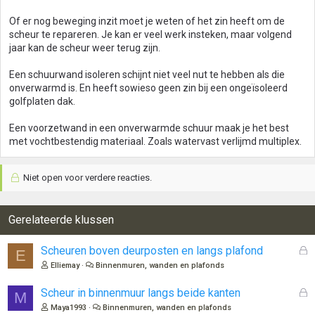
Of er nog beweging inzit moet je weten of het zin heeft om de
scheur te repareren. Je kan er veel werk insteken, maar volgend
jaar kan de scheur weer terug zijn.
Een schuurwand isoleren schijnt niet veel nut te hebben als die
onverwarmd is. En heeft sowieso geen zin bij een ongeïsoleerd
golfplaten dak.
Een voorzetwand in een onverwarmde schuur maak je het best
met vochtbestendig materiaal. Zoals watervast verlijmd multiplex.
Niet open voor verdere reacties.
Gerelateerde klussen
G
Scheuren boven deurposten en langs plafond
E
e
Elliemay
Binnenmuren, wanden en plafonds
s
l
G
Scheur in binnenmuur langs beide kanten
M
o
e
Maya1993
Binnenmuren, wanden en plafonds