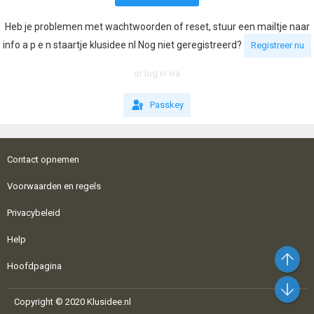
Heb je problemen met wachtwoorden of reset, stuur een mailtje naar
info a p e n staartje klusidee nl Nog niet geregistreerd?
Registreer nu
or log in via
Passkey
Contact opnemen
Voorwaarden en regels
Privacybeleid
Help
Bo
Hoofdpagina
On
Copyright © 2020 Klusidee.nl