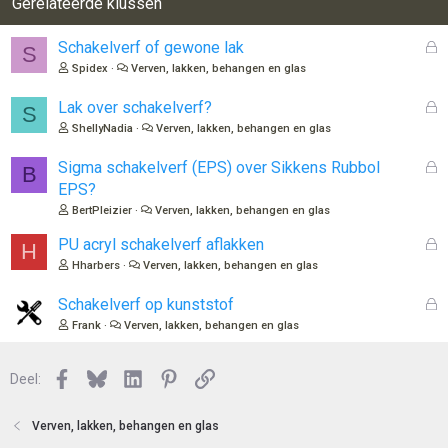
Gerelateerde klussen
G
Schakelverf of gewone lak
S
e
Spidex
Verven, lakken, behangen en glas
s
l
G
Lak over schakelverf?
S
o
e
ShellyNadia
Verven, lakken, behangen en glas
t
s
e
l
G
Sigma schakelverf (EPS) over Sikkens Rubbol
B
n
o
e
EPS?
t
s
BertPleizier
Verven, lakken, behangen en glas
e
l
n
o
G
PU acryl schakelverf aflakken
H
t
e
Hharbers
Verven, lakken, behangen en glas
e
s
n
l
G
Schakelverf op kunststof
o
e
Frank
Verven, lakken, behangen en glas
t
s
e
l
n
Facebook
Bluesky
LinkedIn
Pinterest
Link
o
Deel:
t
e
Verven, lakken, behangen en glas
n