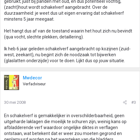
gebruikt; juist bij panden met oud, en dus potentieel vochtig,
(zacht)hout wordt schakelverf aangebracht. Over de
duurzaamheid: je weet dus uit eigen ervaring dat schakelverf
minstens 5 jaar meegaat.
Het hangt dus af van de toestand waarin het hout zich nu bevindt
(qua vocht, slechte plekken, detaillering).
Ik heb 6 jaar geleden schakelverf aangebracht op kozijnen (zuid-
west, zeekant), nu begint zich de noodzaak tot bijwerken
(glaslatten onderzijde) voor te doen. Lijkt dus op jouw situatie.
Mwdecor
Verfadviseur
30 mei 2008
#3
En schakelverf is gemakkelijker in overschilderbaarheid, geen
uitgeharde laklagen die moeilijk te schuren zijn, weinig kans op
afbladderende verf waardoor ongelijke diktes in verflagen
ontstaan, wat betekent dat er weer zou moeten gegrond en
geplamuurd worden na het wegsteken van die bladders.