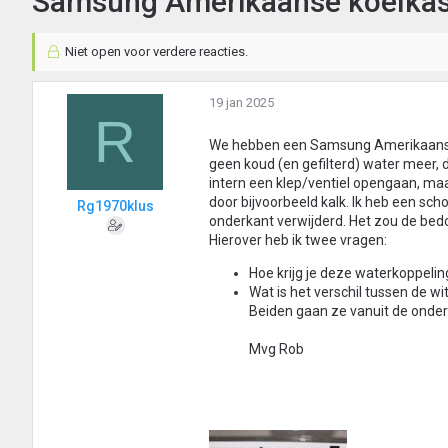
Samsung Amerikaanse koelkast 
Niet open voor verdere reacties.
19 jan 2025
R
We hebben een Samsung Amerikaanse K
geen koud (en gefilterd) water meer, d
intern een klep/ventiel opengaan, maar
door bijvoorbeeld kalk. Ik heb een s
Rg1970klus
onderkant verwijderd. Het zou de bedo
Hierover heb ik twee vragen:
Hoe krijg je deze waterkoppelin
Wat is het verschil tussen de wi
Beiden gaan ze vanuit de onderk
Mvg Rob