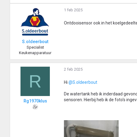
1 feb 2025
Ontdooisensor ook in het koelgedeelte
S.oldeerbout
Specialist
Keukenapparatuur
2 feb 2025
R
Hi
@S.oldeerbout
De watertank heb ik inderdaad gevonden 
sensoren. Hierbij heb ik de foto's inge
Rg1970klus