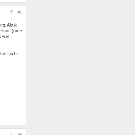
#5
g. Als ik
elkast (rode
k wel
het los te
#6