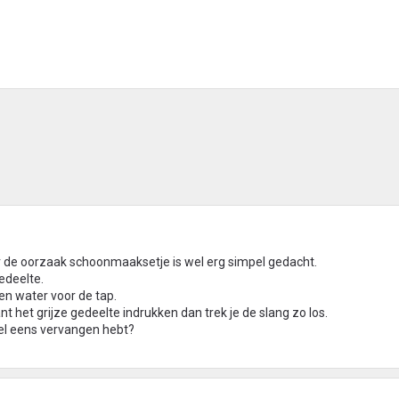
r de oorzaak schoonmaaksetje is wel erg simpel gedacht.
edeelte.
s en water voor de tap.
ant het grijze gedeelte indrukken dan trek je de slang zo los.
wel eens vervangen hebt?