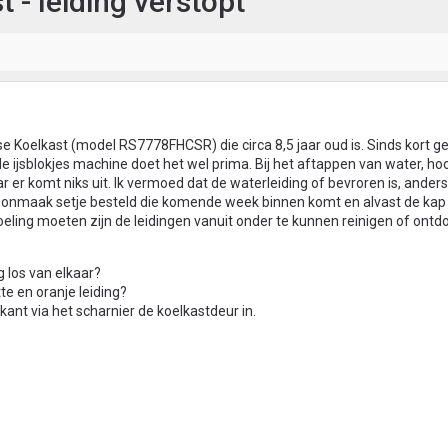
- leiding verstopt
oelkast (model RS7778FHCSR) die circa 8,5 jaar oud is. Sinds kort g
e ijsblokjes machine doet het wel prima. Bij het aftappen van water, hoo
 er komt niks uit. Ik vermoed dat de waterleiding of bevroren is, anders
choonmaak setje besteld die komende week binnen komt en alvast de kap
eling moeten zijn de leidingen vanuit onder te kunnen reinigen of ontd
g los van elkaar?
tte en oranje leiding?
ant via het scharnier de koelkastdeur in.