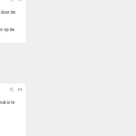
 door de
or op de
#4
uk is te