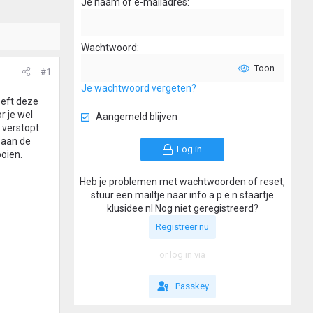
Je naam of e-mailadres
Wachtwoord
Toon
#1
Je wachtwoord vergeten?
eeft deze
r je wel
Aangemeld blijven
 verstopt
 aan de
Log in
ooien.
Heb je problemen met wachtwoorden of reset,
stuur een mailtje naar info a p e n staartje
klusidee nl Nog niet geregistreerd?
Registreer nu
or log in via
Passkey