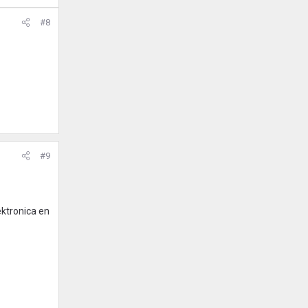
#8
#9
ektronica en