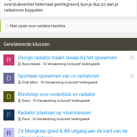
overdrukventiel helemaal geintegreerd, kun je dus zo aan je
radiatoren koppelen.
Niet open voor verdere reacties.
Gerelateerde klussen
G
Design radiator maakt lawaai bij het opwarmen
R
e
Razorblade
Verwarming inclusief leidingwerk
s
l
G
Spontaan opwarmen van cv-radiatoren
D
o
e
Dick Mars
Verwarming inclusief leidingwerk
t
s
e
l
Blindstop voor onderblok en radiator
D
n
o
Denx
Verwarming inclusief leidingwerk
t
e
Radiator plaatsen op vloersteunen.
P
n
Pace
Verwarming inclusief leidingwerk
Zit Mengklep goed & AB uitgang aan de kant van de
R