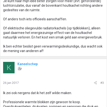
Je kunt naar mijn idee beter zorgen voor meer (evt. geforceerde)
luchtcirculatie, dus vanaf de bovenkant houtkachel richting andere
gedeeltes van de ruimte.
Of anders toch iets officieels aanschaffen.
Of elektrische oliegevulde radiatorkachels (op tijdklokken), alleen
gaat daarmee het energiezuinige effect van de houtkachel
natuurlijk verloren. En het kost een smak geld aan energieverbruik.
Ik ben echter beslist geen verwarmingsdeskundige, dus wacht ook
de mening van anderen af!
Kaneelschep
K
26 jan 2017
#3
Ik zei ook nergens dat ik het zelf wilde maken.
Professionele warmte blokken zijn gewoon te koop.
Overdrukventielen, drukvaten, pompen en sensoren die druk en