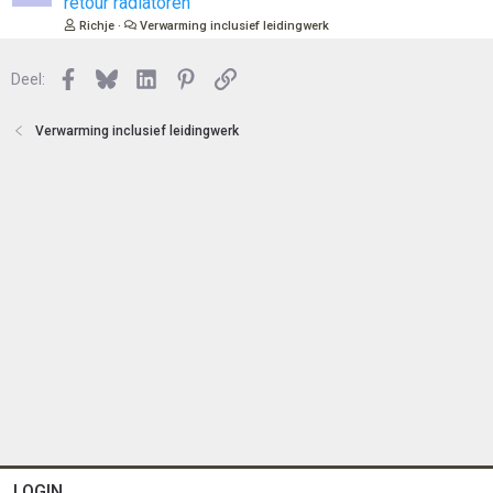
retour radiatoren
Richje
Verwarming inclusief leidingwerk
Facebook
Bluesky
LinkedIn
Pinterest
Link
Deel:
Verwarming inclusief leidingwerk
LOGIN