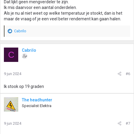
Dat lijkt geen mengverdeler te zijn.
Ik mis daarvoor een aantal onderdelen.
Als je nu al niet weet op welke temperatuur je stookt, dan is het
maar de vraag of je een veel beter rendement kan gaan halen.
Cabrilo
W
a
a
r
Cabrilo
C
d
e
r
i
9 jun 2024
#6
n
g
Ik stook op 19 graden
e
n
:
The headhunter
Specialist Elektra
9 jun 2024
#7