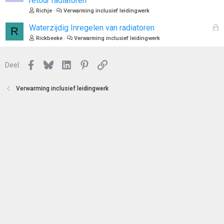
retour radiatoren
t
Richje
Verwarming inclusief leidingwerk
e
n
G
Waterzijdig Inregelen van radiatoren
R
e
Rickbeeke
Verwarming inclusief leidingwerk
s
l
Facebook
Bluesky
LinkedIn
Pinterest
Link
o
Deel:
t
e
Verwarming inclusief leidingwerk
n