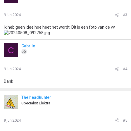
e
r
i
9 jun 2024
#3
n
g
Ik heb geen idee hoe heet het wordt. Dit is een foto van de vv
e
n
:
Cabrilo
C
9 jun 2024
#4
Dank
The headhunter
Specialist Elektra
9 jun 2024
#5