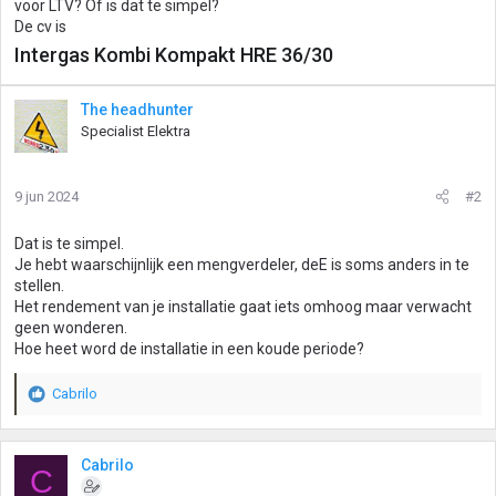
voor LTV? Of is dat te simpel?
De cv is
Intergas Kombi Kompakt HRE 36/30
The headhunter
Specialist Elektra
9 jun 2024
#2
Dat is te simpel.
Je hebt waarschijnlijk een mengverdeler, deE is soms anders in te
stellen.
Het rendement van je installatie gaat iets omhoog maar verwacht
geen wonderen.
Hoe heet word de installatie in een koude periode?
Cabrilo
W
a
a
r
Cabrilo
C
d