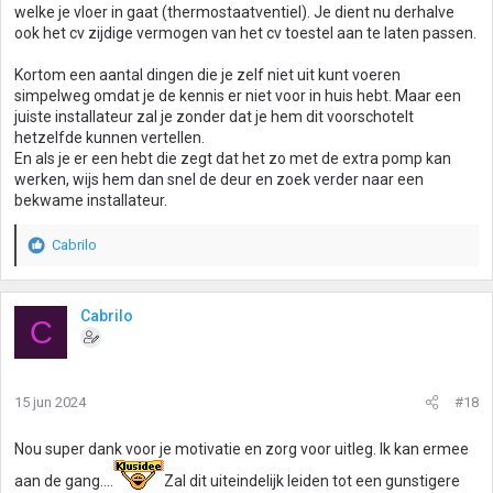
welke je vloer in gaat (thermostaatventiel). Je dient nu derhalve
ook het cv zijdige vermogen van het cv toestel aan te laten passen.
Kortom een aantal dingen die je zelf niet uit kunt voeren
simpelweg omdat je de kennis er niet voor in huis hebt. Maar een
juiste installateur zal je zonder dat je hem dit voorschotelt
hetzelfde kunnen vertellen.
En als je er een hebt die zegt dat het zo met de extra pomp kan
werken, wijs hem dan snel de deur en zoek verder naar een
bekwame installateur.
Cabrilo
W
a
a
r
Cabrilo
C
d
e
r
i
15 jun 2024
#18
n
g
Nou super dank voor je motivatie en zorg voor uitleg. Ik kan ermee
e
n
aan de gang....
Zal dit uiteindelijk leiden tot een gunstigere
: