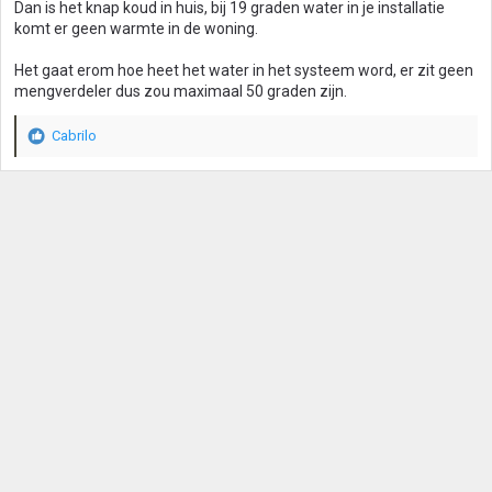
Dan is het knap koud in huis, bij 19 graden water in je installatie
komt er geen warmte in de woning.
Het gaat erom hoe heet het water in het systeem word, er zit geen
mengverdeler dus zou maximaal 50 graden zijn.
Cabrilo
W
a
a
r
d
e
r
i
n
g
e
n
: