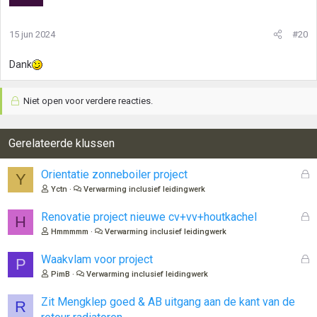
15 jun 2024
#20
Dank
Niet open voor verdere reacties.
Gerelateerde klussen
G
Orientatie zonneboiler project
Y
e
Yctn
Verwarming inclusief leidingwerk
s
l
G
Renovatie project nieuwe cv+vv+houtkachel
H
o
e
Hmmmmm
Verwarming inclusief leidingwerk
t
s
e
l
G
Waakvlam voor project
P
n
o
e
PimB
Verwarming inclusief leidingwerk
t
s
e
l
Zit Mengklep goed & AB uitgang aan de kant van de
R
n
o