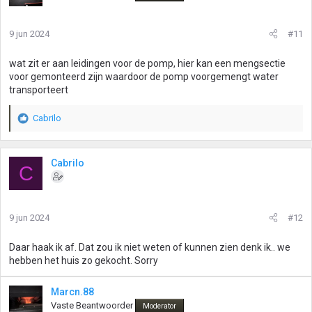
9 jun 2024
#11
wat zit er aan leidingen voor de pomp, hier kan een mengsectie
voor gemonteerd zijn waardoor de pomp voorgemengt water
transporteert
Cabrilo
W
a
a
r
Cabrilo
C
d
e
r
i
9 jun 2024
#12
n
g
Daar haak ik af. Dat zou ik niet weten of kunnen zien denk ik.. we
e
hebben het huis zo gekocht. Sorry
n
:
Marcn.88
Vaste Beantwoorder
Moderator