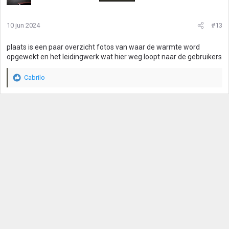
10 jun 2024
#13
plaats is een paar overzicht fotos van waar de warmte word
opgewekt en het leidingwerk wat hier weg loopt naar de gebruikers
Cabrilo
W
a
a
r
d
e
r
i
n
g
e
n
: