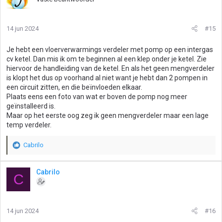
14 jun 2024
#15
Je hebt een vloerverwarmings verdeler met pomp op een intergas
cv ketel. Dan mis ik om te beginnen al een klep onder je ketel. Zie
hiervoor de handleiding van de ketel. En als het geen mengverdeler
is klopt het dus op voorhand al niet want je hebt dan 2 pompen in
een circuit zitten, en die beïnvloeden elkaar.
Plaats eens een foto van wat er boven de pomp nog meer
geïnstalleerd is.
Maar op het eerste oog zeg ik geen mengverdeler maar een lage
temp verdeler.
Cabrilo
W
a
a
Cabrilo
C
r
d
e
r
14 jun 2024
#16
i
n