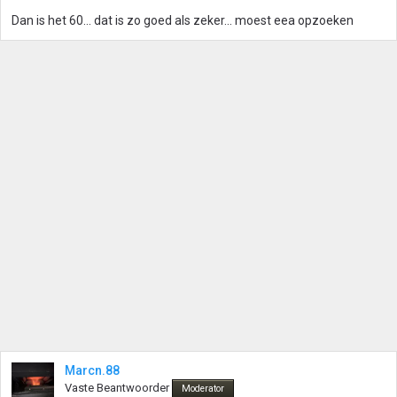
g
Dan is het 60... dat is zo goed als zeker... moest eea opzoeken
e
n
:
Marcn.88
Vaste Beantwoorder
Moderator