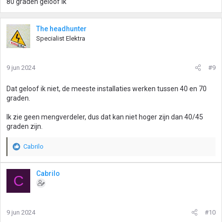
80 graden geloof ik
The headhunter
Specialist Elektra
9 jun 2024
#9
Dat geloof ik niet, de meeste installaties werken tussen 40 en 70
graden.
Ik zie geen mengverdeler, dus dat kan niet hoger zijn dan 40/45
graden zijn.
Cabrilo
W
a
a
Cabrilo
C
r
d
e
r
9 jun 2024
#10
i
n