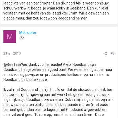
laagdikte van een centimeter. Da's dik hoor! Als je weer opnieuw
schuurwerk wilt, bedoel je waarschijnlijk Geelband. Dan kun je al
volstaan met de helft van de laagdikte: 5mm. Wil je gewoon een
gladde muur, dan zou ik gewoon Roodband nemen.
Metroplex
M
21 jan 2010
#3
@BeeTeeWee: dank voor je reactie! V.w.b. Roodband i.p.v.
Goudband heb je zeker een goed punt. We willen een gladde muur
en als ik de gipswijzer en productspecificaties er op na sla dan is
Roodband de beste keuze.
Ik zat met Goudband in mijn hoofd omdat de stucadoors die ik toe
nu toe in mijn omgeving aan het werk heb gezien voor glad werk
eigenlijk altijd Goudband zie smeren. Ook in mijn eigen huis zijn alle
nieuwe stucplaten plafonds en de bestaande muren (met oude
cement gebonden pleisterlagen) met Goudband afgewerkt en
daar zit echt geen 10 mm op, misschien net aan 5 mm. Deze