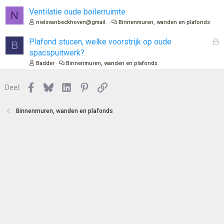
Ventilatie oude boilerruimte
N
nielsvanbeckhoven@gmail.
Binnenmuren, wanden en plafonds
G
Plafond stucen, welke voorstrijk op oude
B
e
spacspuitwerk?
s
Badder
Binnenmuren, wanden en plafonds
l
o
Facebook
Bluesky
LinkedIn
Pinterest
Link
Deel:
t
e
n
Binnenmuren, wanden en plafonds