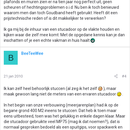
plafonds en muren zien er na tien jaar nog perfect uit, geen
scheuren of hechtingsproblemen o.i.d. Nu ben ik toch benieuwd
waarom men dan toch Goudband heeft gebruikt. Heeft dit een
prijstechnische reden of is dit makkelijker te verwerken?
Ik ga mij bij de inhuur van een stucadoor op de vlakte houden en
kijken waar die zelf mee komt. Met de opgedane kennis kan je dan
inschatten of je een echte vakman in huis haalt
BeeTeeWee
B
21 jan 2010
#4
Ik kan zelf heel behoorlijk stuccen (al zeg ik het zelf
), maar
maak gewoon lang niet de meters van een ervaren stucadoor
.
In het begin van onze verbouwing (meerjarenplan) had ik op de
begane grond 400 M2 ineens te stuccen. Dat heb ik toen maar
eens uitbesteed, toen was het gelukkig in enkele dagen klaar. Maar
die stucadoor gebruikte veel MP75 (mag ik dat noemen?), dat is
normaal gesproken bedoeld als een spuitgips, voor spackwerk en