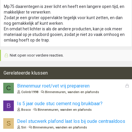
Mp75 daarentegen is zeer licht en heeft een langere open tijd, en
makkelijker te verwerken.
Zodat je een groter oppervlakte tegelijk voor kunt zetten, en dan
nog gemakkelijk af kunt werken.
En omdat het lichter is als de andere producten, kan je ook meer
materiaal op je stucbord gooien, zodat je niet zo vaak omhoog en
omlaag hoeft op de trap.
Niet open voor verdere reacties.
Gerelateerde klussen
G
Binnenmuur roet/vet vrij prepareren
C
e
Colinb1998
Binnenmuren, wanden en plafonds
s
l
Is 5 jaar oude stuc cement nog bruikbaar?
B
o
Bosco
Binnenmuren, wanden en plafonds
t
e
Deel stucwerk plafond laat los bij oude centraaldoos
S
n
Siri
Binnenmuren, wanden en plafonds