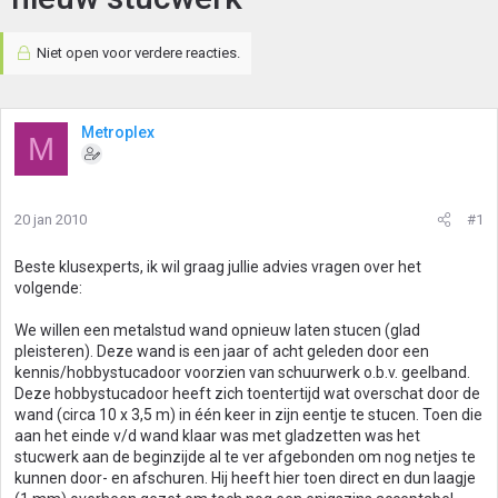
Niet open voor verdere reacties.
Metroplex
M
20 jan 2010
#1
Beste klusexperts, ik wil graag jullie advies vragen over het
volgende:
We willen een metalstud wand opnieuw laten stucen (glad
pleisteren). Deze wand is een jaar of acht geleden door een
kennis/hobbystucadoor voorzien van schuurwerk o.b.v. geelband.
Deze hobbystucadoor heeft zich toentertijd wat overschat door de
wand (circa 10 x 3,5 m) in één keer in zijn eentje te stucen. Toen die
aan het einde v/d wand klaar was met gladzetten was het
stucwerk aan de beginzijde al te ver afgebonden om nog netjes te
kunnen door- en afschuren. Hij heeft hier toen direct en dun laagje