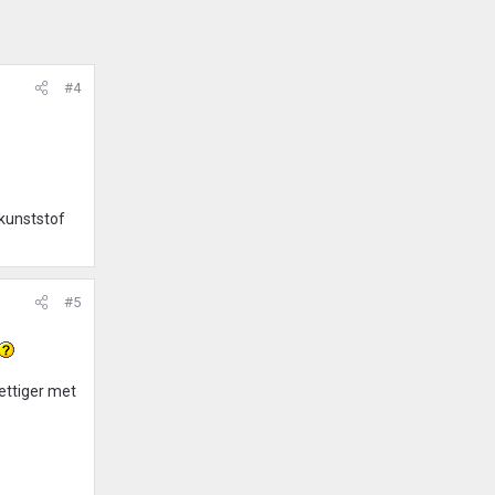
#4
 kunststof
#5
ettiger met
.