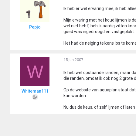
Ik heb er wel ervaring mee, ik heb all
Mijn ervaring met het koud lijmen is 
wel niet hebt) heb ik aardig zitten kn
Pepjo
goed was ingedroogd en vastgeplakt.
Het had de neiging telkens los te kom
15 jun 2007
W
Ik heb wel opstaande randen, maar daa
die randen, omdat ik ook nog 2 grot
Op de website van aquaplan staat dat
Whiteman111
kan worden.
Nu dus de keus, of zelf lijmen of late