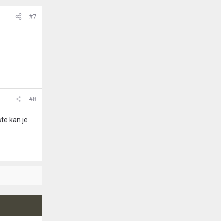
#7
#8
ste kan je