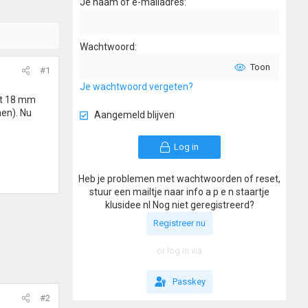
Je naam of e-mailadres
Wachtwoord
Toon
#1
Je wachtwoord vergeten?
mt 18 mm
men). Nu
Aangemeld blijven
Log in
Heb je problemen met wachtwoorden of reset,
stuur een mailtje naar info a p e n staartje
klusidee nl Nog niet geregistreerd?
Registreer nu
or log in via
Passkey
#2