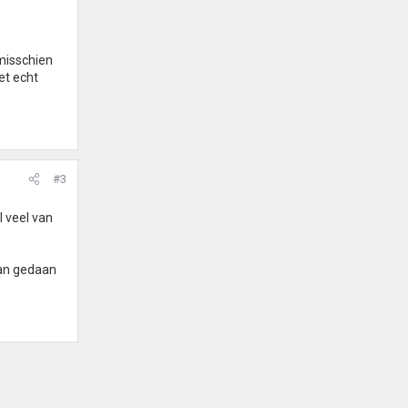
 misschien
et echt
#3
l veel van
man gedaan