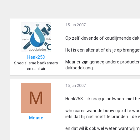
15 jun 2007
Op zelf klevende of koudlijmende dak
Het is een altenatief als je op branggev
Henk253
Maar er zijn genoeg andere producten 
Specialisme badkamers
dakbedekking.
en sanitair
15 jun 2007
M
Henk253 ... ik snap je antwoord niet h
who cares waar de bouw op zit te wach
iets dat hij niet hoeft te branden... de
Mouse
en dat wil ik ook wel weten want wij 