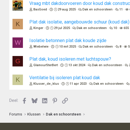
Vraag mbt dakdoorvoeren door koud dak construct
BasGoed
29 aug 2025
Dak en schoorsteen
11
Plat dak isolatie, aangebouwde schuur (koud dak)
K
Kinger
29 jul 2025
Dak en schoorsteen
10
655
Isolatie betonnen plat dak koude zijde
W
Wiebelwie
10 mrt 2025
Dak en schoorsteen
8
5
Plat dak, koud isoleren met luchtspouw?
G
GlamourSterBert
13 okt 2024
Dak en schoorsteen
Ventilatie bij isoleren plat koud dak
K
Klusser_de_klus
11 apr 2023
Dak en schoorsteen
Facebook
Bluesky
LinkedIn
Pinterest
Link
Deel:
Forums
Klussen
Dak en schoorsteen