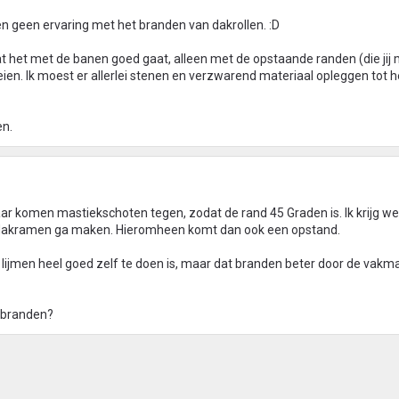
een geen ervaring met het branden van dakrollen. :D
dat het met de banen goed gaat, alleen met de opstaande randen (die jij
oeien. Ik moest er allerlei stenen en verzwarend materiaal opleggen tot h
en.
r komen mastiekschoten tegen, zodat de rand 45 Graden is. Ik krijg we
e dakramen ga maken. Hieromheen komt dan ook een opstand.
 lijmen heel goed zelf te doen is, maar dat branden beter door de vak
n branden?