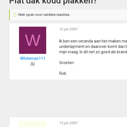
Plat dak koud plakken?
Niet open voor verdere reacties.
12 jun 2007
W
Ik ben een veranda aan het maken met
underlayment en daarover komt dan bi
mijn vraag: Is dit net zo goed als bran
Whiteman111
Groeten
Rob
15 jun 2007