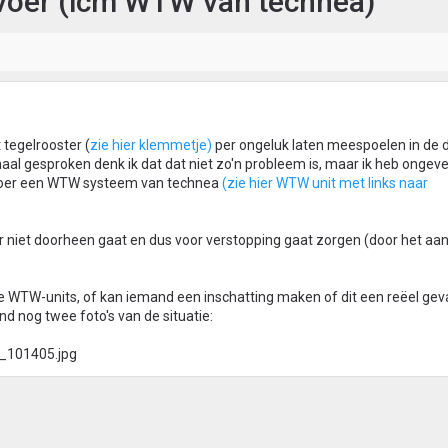
afvoer (icm WTW van technea)
 tegelrooster (
zie hier klemmetje)
per ongeluk laten meespoelen in de
al gesproken denk ik dat dat niet zo'n probleem is, maar ik heb ongev
fvoer een WTW systeem van technea
(zie hier WTW unit met links naar
r niet doorheen gaat en dus voor verstopping gaat zorgen (door het aa
 WTW-units, of kan iemand een inschatting maken of dit een reëel gevaa
 nog twee foto's van de situatie: