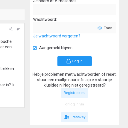
Je naam of e-mailadres
Wachtwoord
Toon
#1
Je wachtwoord vergeten?
 douche
eer een
Aangemeld blijven
Log in
ntrekken
Heb je problemen met wachtwoorden of reset,
stuur een mailtje naar info a p e n staartje
r is? Ik
klusidee nl Nog niet geregistreerd?
Registreer nu
or log in via
Passkey