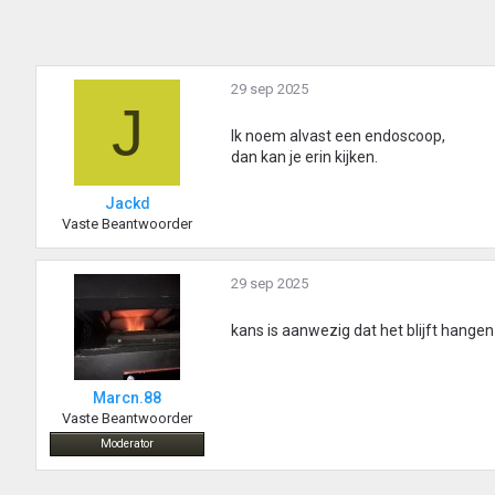
29 sep 2025
J
Ik noem alvast een endoscoop,
dan kan je erin kijken.
Jackd
Vaste Beantwoorder
29 sep 2025
kans is aanwezig dat het blijft hang
Marcn.88
Vaste Beantwoorder
Moderator