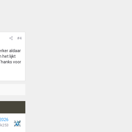
#4
rker aldaar
het lijkt
 Thanks voor
 2026
k253