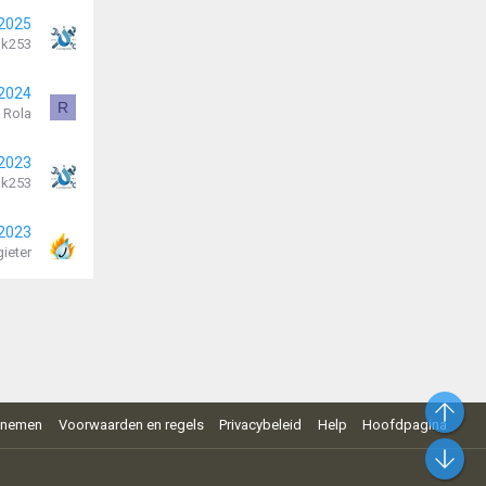
 2025
k253
 2024
R
Rola
 2023
k253
 2023
ieter
Bo
pnemen
Voorwaarden en regels
Privacybeleid
Help
Hoofdpagina
On