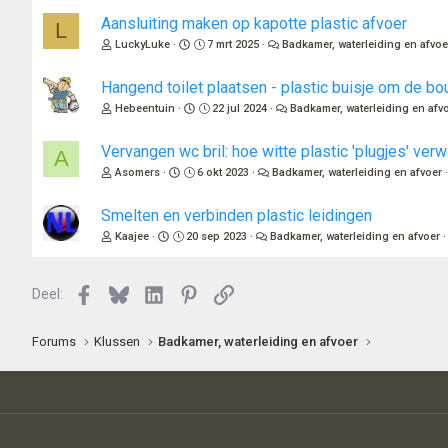
Aansluiting maken op kapotte plastic afvoer
L
LuckyLuke
7 mrt 2025
Badkamer, waterleiding en afvoe
Hangend toilet plaatsen - plastic buisje om de bout 
Hebeentuin
22 jul 2024
Badkamer, waterleiding en afv
Vervangen wc bril: hoe witte plastic 'plugjes' verw
A
Asomers
6 okt 2023
Badkamer, waterleiding en afvoer
Smelten en verbinden plastic leidingen
Kaajee
20 sep 2023
Badkamer, waterleiding en afvoer
Facebook
Bluesky
LinkedIn
Pinterest
Link
Deel:
Forums
Klussen
Badkamer, waterleiding en afvoer