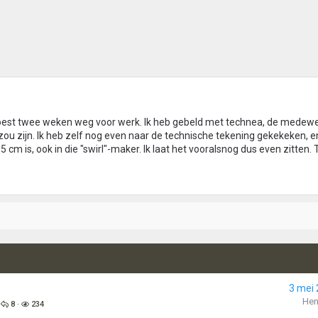
 moest twee weken weg voor werk. Ik heb gebeld met technea, de medewe
ou zijn. Ik heb zelf nog even naar de technische tekening gekekeken, en 
cm is, ook in die "swirl"-maker. Ik laat het vooralsnog dus even zitten.
3 mei
Hen
8
234