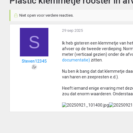
Plastic klemmetje rooster in 
Niet open voor verdere reacties.
29 sep 2025
S
Ik heb gisteren een klemmetje van het
afvoer op de tweede verdieping. Norma
meter (verticaal gezien) onder de a
documentatie)
zitten.
Steven12345
Nu ben ik bang dat dat klemmetje daa
van haren en zeepresten e.d.).
Heeft iemand enige ervaring met deze
zou dat enorm waarderen. Onderstaand