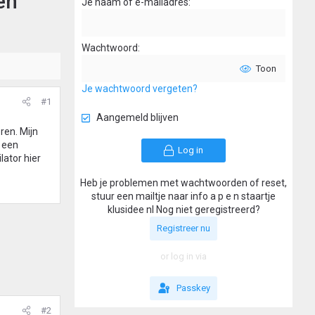
en
Je naam of e-mailadres
Wachtwoord
Toon
Je wachtwoord vergeten?
#1
Aangemeld blijven
ren. Mijn
n een
Log in
lator hier
Heb je problemen met wachtwoorden of reset,
stuur een mailtje naar info a p e n staartje
klusidee nl Nog niet geregistreerd?
Registreer nu
or log in via
Passkey
#2