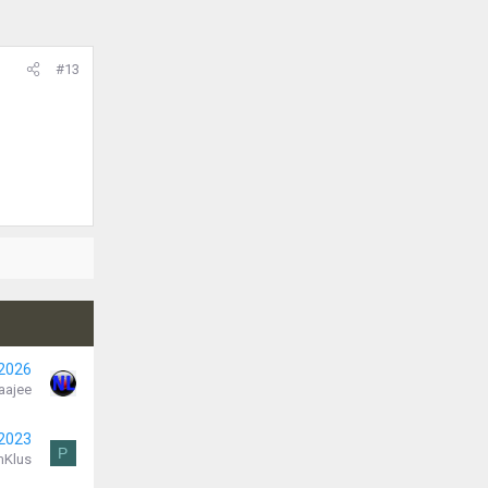
#13
 2026
aajee
 2023
P
mKlus