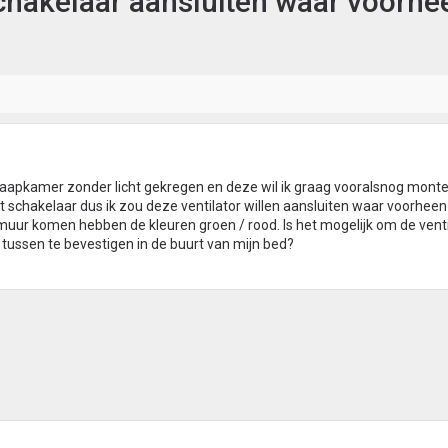
schakelaar aansluiten waar voorhe
slaapkamer zonder licht gekregen en deze wil ik graag vooralsnog monte
et schakelaar dus ik zou deze ventilator willen aansluiten waar voorhee
 muur komen hebben de kleuren groen / rood. Is het mogelijk om de venti
 tussen te bevestigen in de buurt van mijn bed?