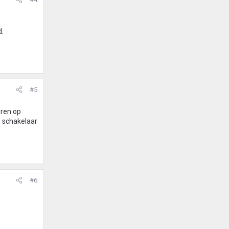
d.
#5
uren op
e schakelaar
#6