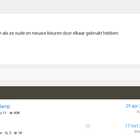
roen als ze oude en nieuwe kleuren door elkaar gebruikt hebben.
 lamp
29 apr
K
11
408
G
17 mrt
e
Pi
ie
2
1K
s