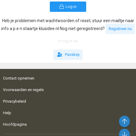
Log in
Heb je problemen met wachtwoorden of reset, stuur een mailtje naar
info a p e n staartje klusidee nl Nog niet geregistreerd?
Registreer nu
or log in via
Passkey
Contact opnemen
Voorwaarden en regels
Privacybeleid
Help
Bo
Hoofdpagina
On