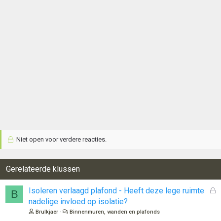
Niet open voor verdere reacties.
Gerelateerde klussen
G
Isoleren verlaagd plafond - Heeft deze lege ruimte
B
e
nadelige invloed op isolatie?
s
Brulkjaer
Binnenmuren, wanden en plafonds
l