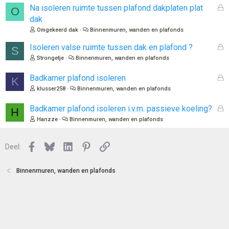
o
G
Na isoleren ruimte tussen plafond dakplaten plat
O
t
e
dak
e
s
Omgekeerd dak
Binnenmuren, wanden en plafonds
n
l
o
G
Isoleren valse ruimte tussen dak en plafond ?
S
t
e
Strongetje
Binnenmuren, wanden en plafonds
e
s
n
l
G
Badkamer plafond isoleren
K
o
e
klusser258
Binnenmuren, wanden en plafonds
t
s
e
l
G
Badkamer plafond isoleren i.v.m. passieve koeling?
H
n
o
e
Hanzze
Binnenmuren, wanden en plafonds
t
s
e
l
n
Facebook
Bluesky
LinkedIn
Pinterest
Link
o
Deel:
t
e
Binnenmuren, wanden en plafonds
n