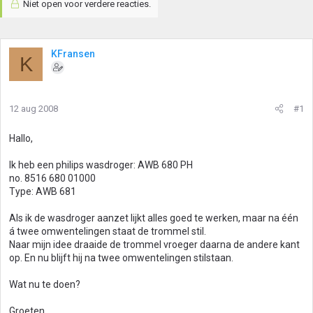
Niet open voor verdere reacties.
KFransen
K
12 aug 2008
#1
Hallo,
Ik heb een philips wasdroger: AWB 680 PH
no. 8516 680 01000
Type: AWB 681
Als ik de wasdroger aanzet lijkt alles goed te werken, maar na één
á twee omwentelingen staat de trommel stil.
Naar mijn idee draaide de trommel vroeger daarna de andere kant
op. En nu blijft hij na twee omwentelingen stilstaan.
Wat nu te doen?
Groeten,