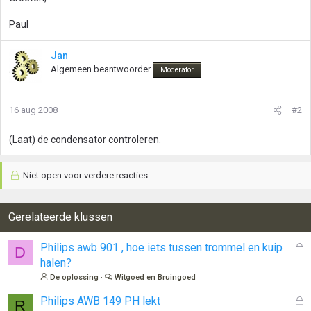
Paul
Jan
Algemeen beantwoorder
Moderator
16 aug 2008
#2
(Laat) de condensator controleren.
Niet open voor verdere reacties.
Gerelateerde klussen
G
Philips awb 901 , hoe iets tussen trommel en kuip
D
e
halen?
s
De oplossing
Witgoed en Bruingoed
l
o
G
Philips AWB 149 PH lekt
R