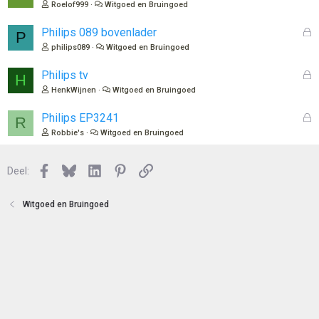
t
e
Roelof999
Witgoed en Bruingoed
e
s
n
l
G
Philips 089 bovenlader
P
o
e
philips089
Witgoed en Bruingoed
t
s
e
l
G
Philips tv
H
n
o
e
HenkWijnen
Witgoed en Bruingoed
t
s
e
l
G
Philips EP3241
R
n
o
e
Robbie's
Witgoed en Bruingoed
t
s
e
l
n
Facebook
Bluesky
LinkedIn
Pinterest
Link
o
Deel:
t
e
Witgoed en Bruingoed
n