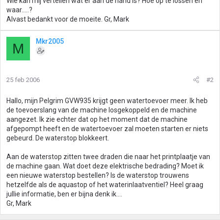
Wie kan mij vertellen wat er aan de hand is? Hoe op te lossen en
waar.....?
Alvast bedankt voor de moeite. Gr, Mark
Mkr2005
M
25 feb 2006
#2
Hallo, mijn Pelgrim GVW935 krijgt geen watertoevoer meer. Ik heb
de toevoerslang van de machine losgekoppeld en de machine
aangezet. Ik zie echter dat op het moment dat de machine
afgepompt heeft en de watertoevoer zal moeten starten er niets
gebeurd. De waterstop blokkeert.
Aan de waterstop zitten twee draden die naar het printplaatje van
de machine gaan. Wat doet deze elektrische bedrading? Moet ik
een nieuwe waterstop bestellen? Is de waterstop trouwens
hetzelfde als de aquastop of het waterinlaatventiel? Heel graag
jullie informatie, ben er bijna denk ik....
Gr, Mark