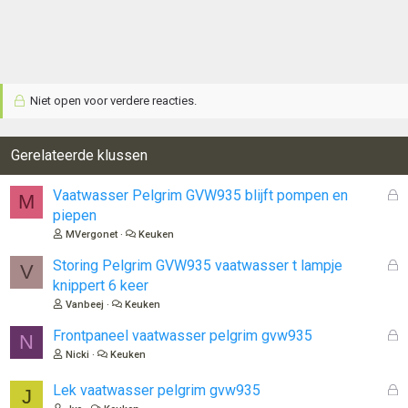
Niet open voor verdere reacties.
Gerelateerde klussen
G
Vaatwasser Pelgrim GVW935 blijft pompen en
M
e
piepen
s
MVergonet
Keuken
l
o
G
Storing Pelgrim GVW935 vaatwasser t lampje
V
t
e
knippert 6 keer
e
s
Vanbeej
Keuken
n
l
o
G
Frontpaneel vaatwasser pelgrim gvw935
N
t
e
Nicki
Keuken
e
s
n
l
G
Lek vaatwasser pelgrim gvw935
J
o
e