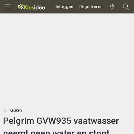
Inloggen
Registreren
Keuken
Pelgrim GVW935 vaatwasser
neemt geen water en stopt