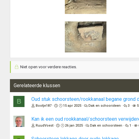
Niet open voor verdere reacties.
Gerelateerde klussen
Oud stuk schoorsteen/rookkanaal begane grond 
B
Bootje187
15 apr 2025
Dak en schoorsteen
3
5
Kan ik een oud rookkanaal/schoorsteen verwijder
RuudVoest
26 jan 2025
Dak en schoorsteen
1
Schoorsteen lekkage door oude lekkage