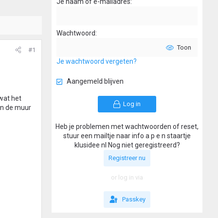
Je naam of e-mailadres
Wachtwoord
Toon
#1
Je wachtwoord vergeten?
Aangemeld blijven
wat het
Log in
 in de muur
Heb je problemen met wachtwoorden of reset,
stuur een mailtje naar info a p e n staartje
klusidee nl Nog niet geregistreerd?
Registreer nu
or log in via
Passkey