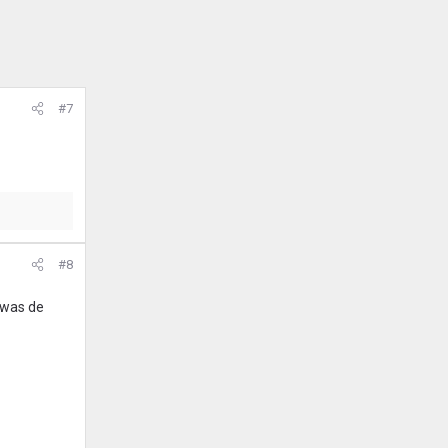
#7
#8
 was de