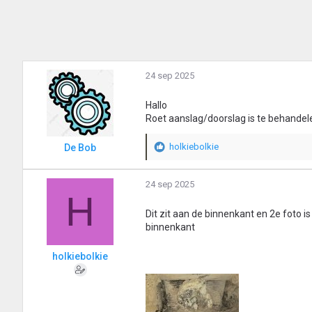
24 sep 2025
Hallo
Roet aanslag/doorslag is te behandelen
holkiebolkie
De Bob
W
a
a
24 sep 2025
r
H
d
Dit zit aan de binnenkant en 2e foto 
e
binnenkant
r
i
n
holkiebolkie
g
e
n
: