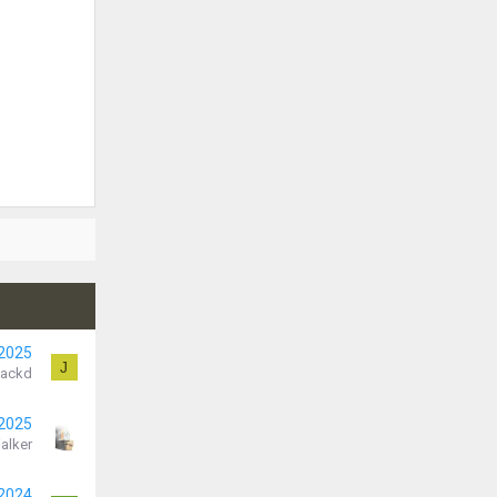
 2025
J
Jackd
 2025
alker
 2024