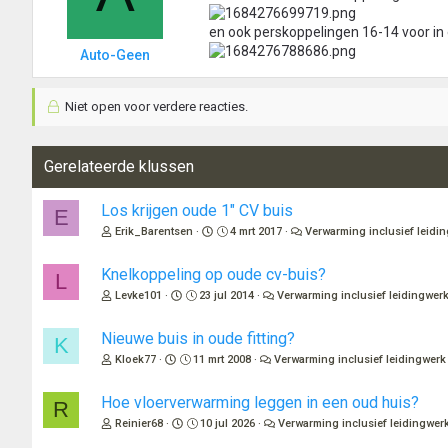
en ook perskoppelingen 16-14 voor in 
Auto-Geen
Niet open voor verdere reacties.
Gerelateerde klussen
Los krijgen oude 1" CV buis
E
Erik_Barentsen
4 mrt 2017
Verwarming inclusief leidi
Knelkoppeling op oude cv-buis?
L
Levke101
23 jul 2014
Verwarming inclusief leidingwer
Nieuwe buis in oude fitting?
K
Kloek77
11 mrt 2008
Verwarming inclusief leidingwerk
Hoe vloerverwarming leggen in een oud huis?
R
Reinier68
10 jul 2026
Verwarming inclusief leidingwer