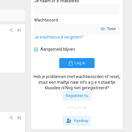
Je naam of e-mailadres
Wachtwoord
Toon
#1
Je wachtwoord vergeten?
Aangemeld blijven
Log in
Heb je problemen met wachtwoorden of reset,
stuur een mailtje naar info a p e n staartje
klusidee nl Nog niet geregistreerd?
Registreer nu
or log in via
#2
Passkey