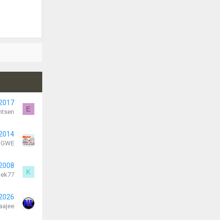
 2017
E
ntsen
 2014
k GWE
 2008
K
oek77
 2026
aajee