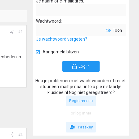
Je naam of e-mailadres
Wachtwoord
Toon
#1
Je wachtwoord vergeten?
Aangemeld blijven
enheden in.
Log in
Heb je problemen met wachtwoorden of reset,
stuur een mailtje naar info a p e n staartje
klusidee nl Nog niet geregistreerd?
Registreer nu
or log in via
Passkey
#2