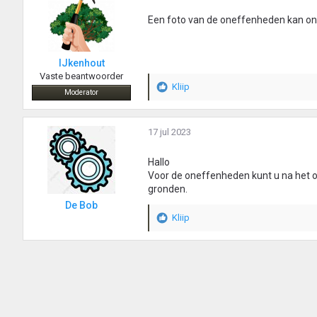
Een foto van de oneffenheden kan on
IJkenhout
Vaste beantwoorder
Kliip
W
Moderator
a
a
r
17 jul 2023
d
e
Hallo
r
Voor de oneffenheden kunt u na het o
i
gronden.
n
De Bob
g
Kliip
e
W
n
a
:
a
r
d
e
r
i