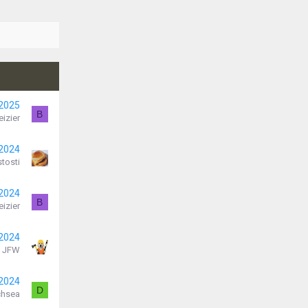
 2025
B
eizier
 2024
tosti
 2024
B
eizier
 2024
JFW
 2024
D
chsea