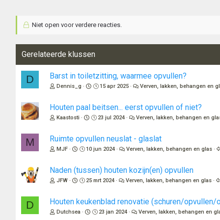
n
g
e
Niet open voor verdere reacties.
n
:
Gerelateerde klussen
Barst in toiletzitting, waarmee opvullen?
D
Dennis_g
15 apr 2025
Verven, lakken, behangen en g
Houten paal beitsen... eerst opvullen of niet?
Kaastosti
23 jul 2024
Verven, lakken, behangen en gla
Ruimte opvullen neuslat - glaslat
M
MJF
10 jun 2024
Verven, lakken, behangen en glas
Naden (tussen) houten kozijn(en) opvullen
JFW
25 mrt 2024
Verven, lakken, behangen en glas
Houten keukenblad renovatie (schuren/opvullen/o
D
Dutchsea
23 jan 2024
Verven, lakken, behangen en gl