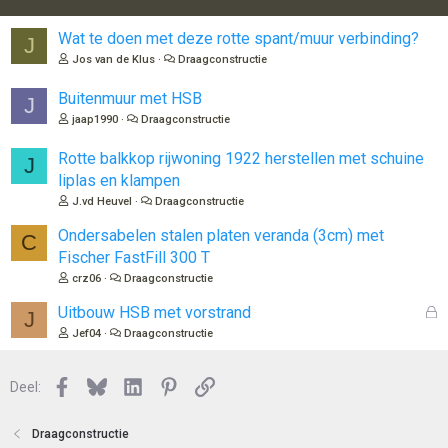
Wat te doen met deze rotte spant/muur verbinding?
J
Jos van de Klus
Draagconstructie
Buitenmuur met HSB
J
jaap1990
Draagconstructie
Rotte balkkop rijwoning 1922 herstellen met schuine
J
liplas en klampen
J.vd Heuvel
Draagconstructie
Ondersabelen stalen platen veranda (3cm) met
C
Fischer FastFill 300 T
crz06
Draagconstructie
G
Uitbouw HSB met vorstrand
J
e
Jef04
Draagconstructie
s
l
Facebook
Bluesky
LinkedIn
Pinterest
Link
o
Deel:
t
e
Draagconstructie
n