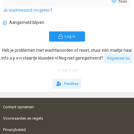
Toon
Je wachtwoord vergeten?
Aangemeld blijven
Log in
Heb je problemen met wachtwoorden of reset, stuur een mailtje naar
info a p e n staartje klusidee nl Nog niet geregistreerd?
Registreer nu
or log in via
Passkey
Contact opnemen
Voorwaarden en regels
Privacybeleid