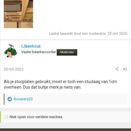
Laatst bewerkt door een moderator:
20 mrt 2025
IJkenhout
Vaste beantwoorder
Moderator
20 mrt 2025
#2
Als je stucplaten gebruikt, moet er toch een stuclaag van 1cm
overheen. Dus dat bultje merk je niets van.
Bouwers23
W
a
a
Niet open voor verdere reacties.
r
d
e