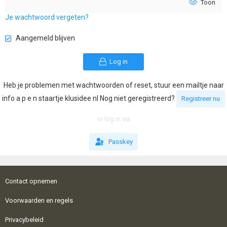
Toon
Je wachtwoord vergeten?
Aangemeld blijven
Log in
Heb je problemen met wachtwoorden of reset, stuur een mailtje naar
info a p e n staartje klusidee nl Nog niet geregistreerd?
Registreer nu
or log in via
Passkey
Contact opnemen
Voorwaarden en regels
Privacybeleid