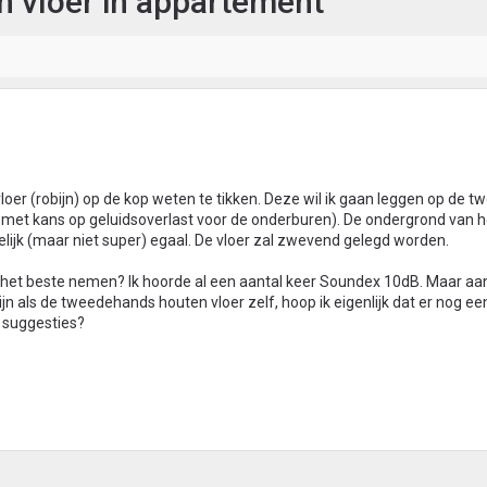
n vloer in appartement
loer (robijn) op de kop weten te tikken. Deze wil ik gaan leggen op de t
met kans op geluidsoverlast voor de onderburen). De ondergrond van h
elijk (maar niet super) egaal. De vloer zal zwevend gelegd worden.
ik het beste nemen? Ik hoorde al een aantal keer Soundex 10dB. Maar a
jn als de tweedehands houten vloer zelf, hoop ik eigenlijk dat er nog ee
e suggesties?