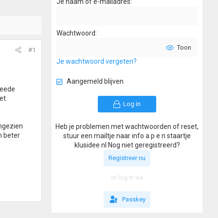
Je naam of e-mailadres
Wachtwoord
Toon
#1
Je wachtwoord vergeten?
Aangemeld blijven
weede
et
Log in
angezien
Heb je problemen met wachtwoorden of reset,
n beter
stuur een mailtje naar info a p e n staartje
klusidee nl Nog niet geregistreerd?
Registreer nu
or log in via
Passkey