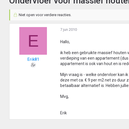
Ondervloer voor massief houte
Niet open voor verdere reacties.
7 jun 2010
E
Hallo,
ik heb een gebruikte massief houten v
verdieping van een appartement (dus 
Erik81
appartement is ook van hout en is red
Mijn vraag is - welke ondervloer kan 
deze met ca. € 9 per m2 net zo duur zi
betaalbaar alternatief is. Hebben julli
Mvg,
Erik