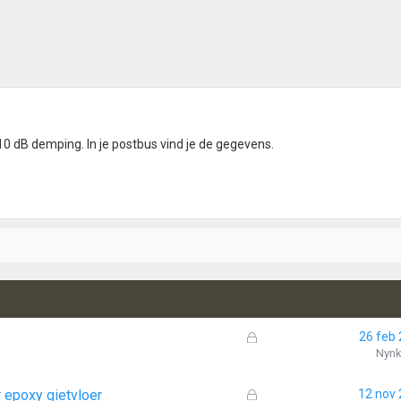
10 dB demping. In je postbus vind je de gegevens.
G
26 feb
e
Nyn
s
l
G
 epoxy gietvloer
12 nov