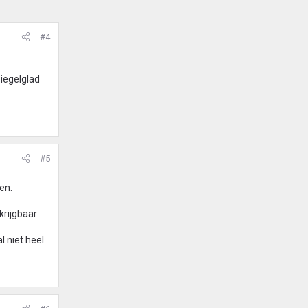
#4
piegelglad
#5
en.
krijgbaar
l niet heel