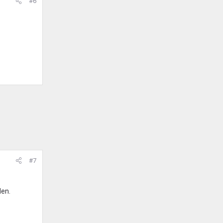
#6
#7
den.