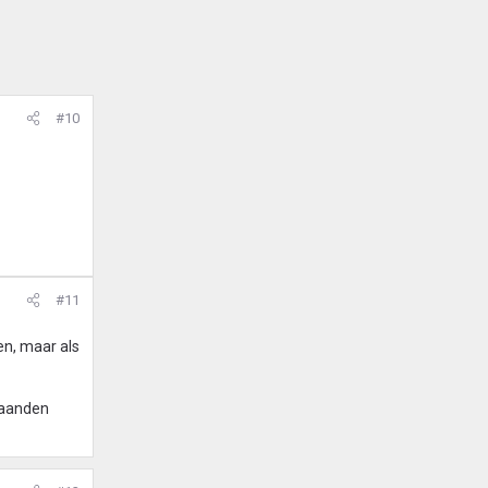
#10
#11
en, maar als
 maanden