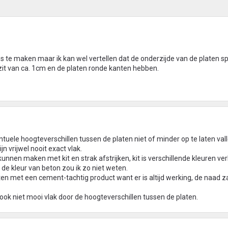
`s te maken maar ik kan wel vertellen dat de onderzijde van de platen s
zit van ca. 1cm en de platen ronde kanten hebben.
tuele hoogteverschillen tussen de platen niet of minder op te laten vall
n vrijwel nooit exact vlak.
unnen maken met kit en strak afstrijken, kit is verschillende kleuren ver
e kleur van beton zou ik zo niet weten.
ten met een cement-tachtig product want er is altijd werking, de naad za
t ook niet mooi vlak door de hoogteverschillen tussen de platen.