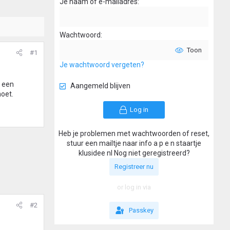
Je naam of e-mailadres
Wachtwoord
Toon
#1
Je wachtwoord vergeten?
t een
Aangemeld blijven
moet.
Log in
Heb je problemen met wachtwoorden of reset,
stuur een mailtje naar info a p e n staartje
klusidee nl Nog niet geregistreerd?
Registreer nu
or log in via
#2
Passkey