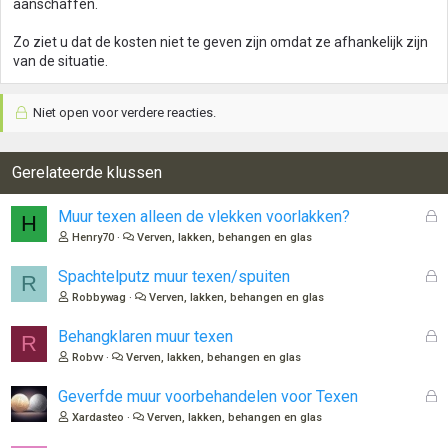
aanschaffen.
Zo ziet u dat de kosten niet te geven zijn omdat ze afhankelijk zijn
van de situatie.
Niet open voor verdere reacties.
Gerelateerde klussen
G
Muur texen alleen de vlekken voorlakken?
H
e
Henry70
Verven, lakken, behangen en glas
s
l
G
Spachtelputz muur texen/spuiten
R
o
e
Robbywag
Verven, lakken, behangen en glas
t
s
e
l
G
Behangklaren muur texen
R
n
o
e
Robvv
Verven, lakken, behangen en glas
t
s
e
l
G
Geverfde muur voorbehandelen voor Texen
n
o
e
Xardasteo
Verven, lakken, behangen en glas
t
s