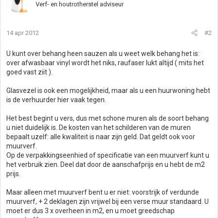
Verf- en houtrotherstel adviseur
14 apr 2012
#2
U kunt over behang heen sauzen als u weet welk behang het is:
over afwasbaar vinyl wordt het niks, raufaser lukt altijd ( mits het
goed vast ziit ).
Glasvezel is ook een mogelijkheid, maar als u een huurwoning hebt
is de verhuurder hier vaak tegen.
Het best begint u vers, dus met schone muren als de soort behang
u niet duidelijk is. De kosten van het schilderen van de muren
bepaalt uzelf: alle kwaliteit is naar zijn geld. Dat geldt ook voor
muurverf.
Op de verpakkingseenhied of specificatie van een muurverf kunt u
het verbruik zien. Deel dat door de aanschafprijs en u hebt de m2
prijs.
Maar alleen met muurverf bent u er niet: voorstrijk of verdunde
muurverf, + 2 deklagen zijn vrijwel bij een verse muur standaard. U
moet er dus 3 x overheen in m2, en u moet greedschap