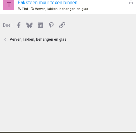
e
l
G
Baksteen muur texen binnen
T
n
o
e
Tini
Verven, lakken, behangen en glas
t
s
e
l
n
Facebook
Bluesky
LinkedIn
Pinterest
Link
o
Deel:
t
e
Verven, lakken, behangen en glas
n