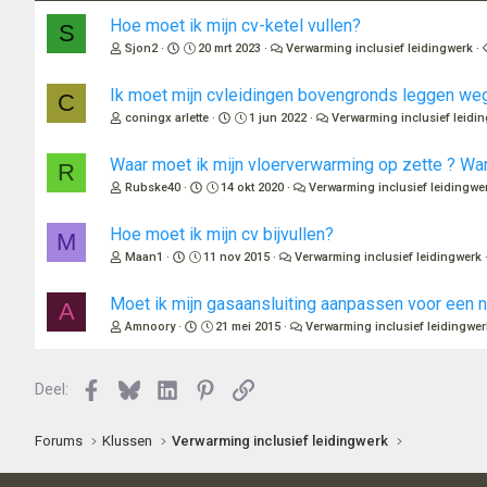
Hoe moet ik mijn cv-ketel vullen?
S
Sjon2
20 mrt 2023
Verwarming inclusief leidingwerk
Ik moet mijn cvleidingen bovengronds leggen we
C
coningx arlette
1 jun 2022
Verwarming inclusief leidi
Waar moet ik mijn vloerverwarming op zette ? Wa
R
Rubske40
14 okt 2020
Verwarming inclusief leidingwe
Hoe moet ik mijn cv bijvullen?
M
Maan1
11 nov 2015
Verwarming inclusief leidingwerk
Moet ik mijn gasaansluiting aanpassen voor een 
A
Amnoory
21 mei 2015
Verwarming inclusief leidingwer
Facebook
Bluesky
LinkedIn
Pinterest
Link
Deel:
Forums
Klussen
Verwarming inclusief leidingwerk