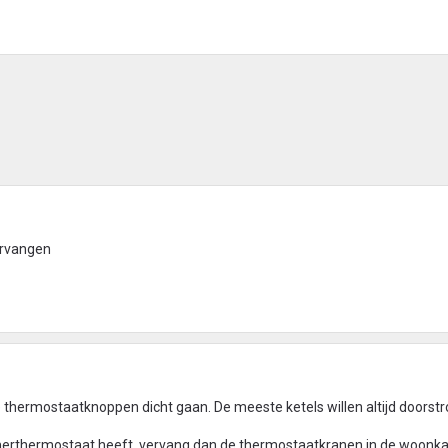
ervangen
 thermostaatknoppen dicht gaan. De meeste ketels willen altijd doorst
rthermostaat heeft, vervang dan de thermostaatkranen in de woonk