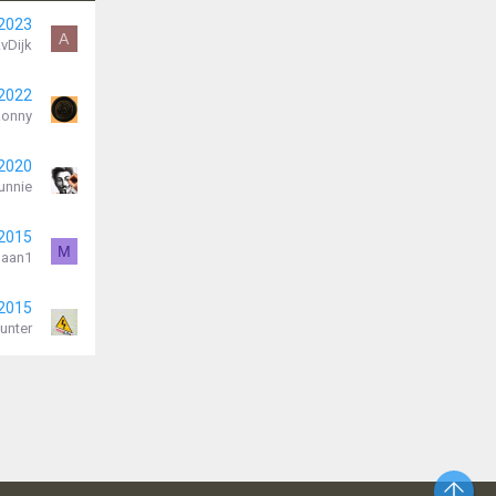
 2023
A
vDijk
 2022
Ronny
 2020
unnie
 2015
M
aan1
 2015
unter
Bo