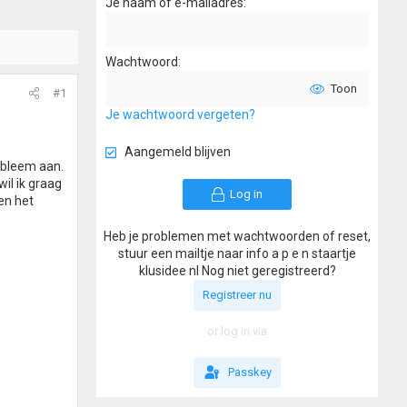
Je naam of e-mailadres
Wachtwoord
Toon
#1
Je wachtwoord vergeten?
Aangemeld blijven
obleem aan.
il ik graag
Log in
en het
Heb je problemen met wachtwoorden of reset,
stuur een mailtje naar info a p e n staartje
klusidee nl Nog niet geregistreerd?
Registreer nu
or log in via
Passkey