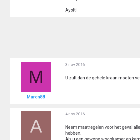
Ayolt!
3 nov 2016
M
U zult dan de gehele kraan moeten v
Marcn88
4 nov 2016
A
Neem maatregelen voor het geval alle
hebben.
Als u een gewone woonkamer en kame