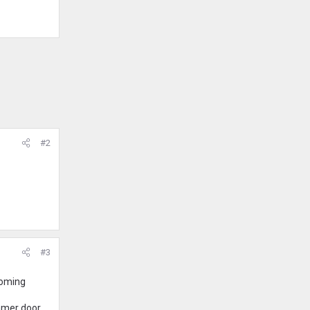
#2
#3
roming
amer door