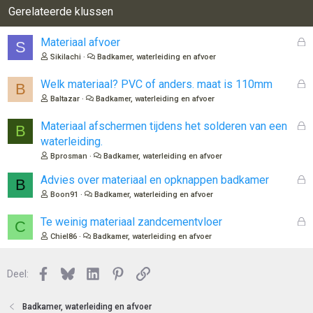
Gerelateerde klussen
G
Materiaal afvoer
S
e
Sikilachi
Badkamer, waterleiding en afvoer
s
l
G
Welk materiaal? PVC of anders. maat is 110mm
B
o
e
Baltazar
Badkamer, waterleiding en afvoer
t
s
e
l
G
Materiaal afschermen tijdens het solderen van een
B
n
o
e
waterleiding.
t
s
Bprosman
Badkamer, waterleiding en afvoer
e
l
n
o
G
Advies over materiaal en opknappen badkamer
B
t
e
Boon91
Badkamer, waterleiding en afvoer
e
s
n
l
G
Te weinig materiaal zandcementvloer
C
o
e
Chiel86
Badkamer, waterleiding en afvoer
t
s
e
l
n
Facebook
Bluesky
LinkedIn
Pinterest
Link
o
Deel:
t
e
Badkamer, waterleiding en afvoer