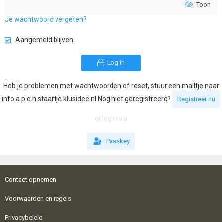
Toon
Je wachtwoord vergeten?
Aangemeld blijven
Log in
Heb je problemen met wachtwoorden of reset, stuur een mailtje naar
info a p e n staartje klusidee nl Nog niet geregistreerd?
Registreer nu
or log in via
Passkey
Contact opnemen
Voorwaarden en regels
Privacybeleid