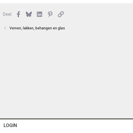
t
s
e
l
n
Facebook
Bluesky
LinkedIn
Pinterest
Link
o
Deel:
t
e
Verven, lakken, behangen en glas
n
LOGIN