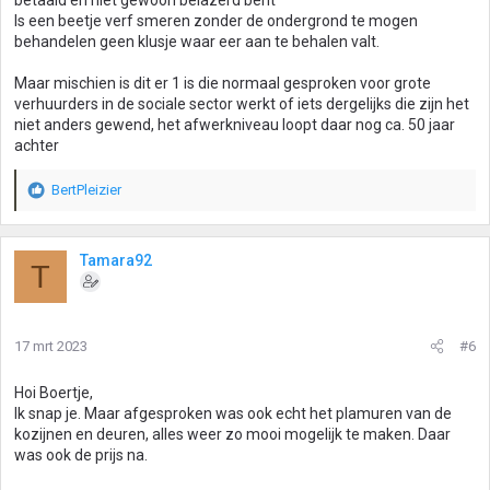
betaald en niet gewoon belazerd bent
Is een beetje verf smeren zonder de ondergrond te mogen
behandelen geen klusje waar eer aan te behalen valt.
Maar mischien is dit er 1 is die normaal gesproken voor grote
verhuurders in de sociale sector werkt of iets dergelijks die zijn het
niet anders gewend, het afwerkniveau loopt daar nog ca. 50 jaar
achter
BertPleizier
W
a
a
r
Tamara92
T
d
e
r
i
17 mrt 2023
#6
n
g
Hoi Boertje,
e
Ik snap je. Maar afgesproken was ook echt het plamuren van de
n
kozijnen en deuren, alles weer zo mooi mogelijk te maken. Daar
:
was ook de prijs na.