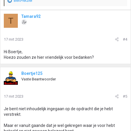
BertPleizier
W
a
a
Tamara92
T
r
d
e
r
17 mrt 2023
#4
i
n
g
Hi Boertje,
e
Hoezo zouden ze hier vriendelijk voor bedanken?
n
:
Boertje125
Vaste Beantwoorder
17 mrt 2023
#5
Je bent niet inhoudelijk ingegaan op de opdracht die je hebt
verstrekt.
Maar er vanuit gaande dat je wel gekregen waar je voor hebt