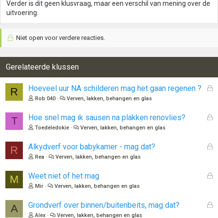
Verder is dit geen klusvraag, maar een verschil van mening over de
uitvoering.
Niet open voor verdere reacties.
Gerelateerde klussen
G
Hoeveel uur NA schilderen mag het gaan regenen ?
R
e
Rob 040
Verven, lakken, behangen en glas
s
l
G
Hoe snel mag ik sausen na plakken renovlies?
T
o
e
Toedeledokie
Verven, lakken, behangen en glas
t
s
e
l
G
Alkydverf voor babykamer - mag dat?
R
n
o
e
Rea
Verven, lakken, behangen en glas
t
s
e
l
G
Weet niet of het mag
M
n
o
e
Mir
Verven, lakken, behangen en glas
t
s
e
l
G
Grondverf over binnen/buitenbeits, mag dat?
A
n
o
e
Alex
Verven, lakken, behangen en glas