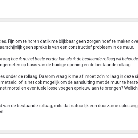
ies. Fijn om te horen dat ik me blijkbaar geen zorgen hoef te maken ov
waarschijnlijk geen sprake is van een constructief probleem in de muur.
 vraag
hoe ik nu het beste verder kan als ik de bestaande rollaag wil behoud
l ingemeten op basis van de huidige opening en de bestaande rollaag.
es onder de rollaag. Daarom vraag ik me af: moet zo'n rollaag in deze si
seld, of is het ook mogelijk om de aansluiting met de muur te herste
 met mortel en eventuele losse voegen opnieuw aan te brengen? Wellich
 van de bestaande rollaag, mits dat natuurlijk een duurzame oplossing i
en.