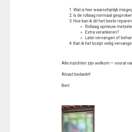
Wat is hier waarschijnlijk misge
Is de rollaag normaal gesproken 
Hoe kan ik dit het beste repare
Rollaag opnieuw metsel
Extra verankeren?
Latei vervangen of beha
Kan ik het kozijn veilig vervan
Alle inzichten zijn welkom — vooral v
Alvast bedankt!
Bert