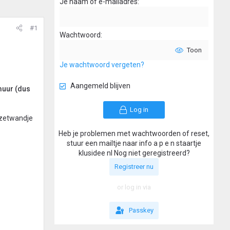
Je naam of e-mailadres
#1
Wachtwoord
Toon
Je wachtwoord vergeten?
Aangemeld blijven
muur (dus
Log in
rzetwandje
Heb je problemen met wachtwoorden of reset,
stuur een mailtje naar info a p e n staartje
klusidee nl Nog niet geregistreerd?
Registreer nu
or log in via
Passkey