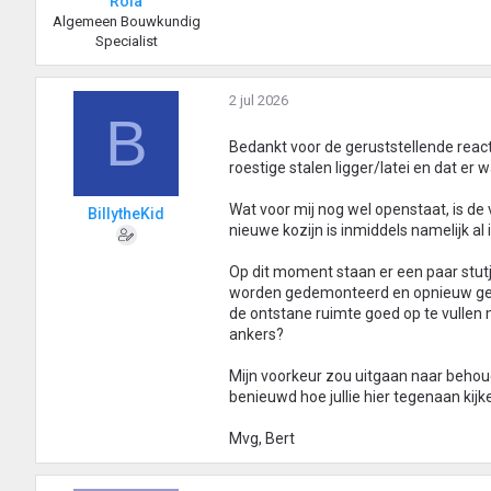
Rola
Algemeen Bouwkundig
Specialist
2 jul 2026
B
Bedankt voor de geruststellende react
roestige stalen ligger/latei en dat er 
Wat voor mij nog wel openstaat, is de
BillytheKid
nieuwe kozijn is inmiddels namelijk a
Op dit moment staan er een paar stutj
worden gedemonteerd en opnieuw gemet
de ontstane ruimte goed op te vullen
ankers?
Mijn voorkeur zou uitgaan naar behoud
benieuwd hoe jullie hier tegenaan kijk
Mvg, Bert