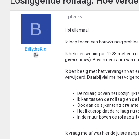
Losliggende rollaag. Hoe verde
1 jul 2026
B
Hoi allemaal,
Ik loop tegen een bouwkundig probleem 
BillytheKid
Ik heb een woning uit 1923 met een g
geen spouw)
. Boven een raam van o
Ik ben bezig met het vervangen van e
verwijderd. Daarbij viel me het volgen
De rollaag boven het kozijn lijkt
Ik kan
tussen de rollaag en de
Ook aan de zijkanten zit
ruimte
Het lijkt erop dat de rollaag nu
(
In de muur boven de rollaag zit
Ik vraag me af wat hier de juiste aanpa