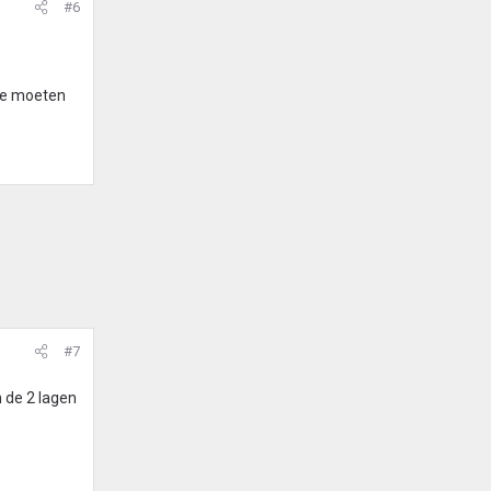
#6
toe moeten
#7
n de 2 lagen