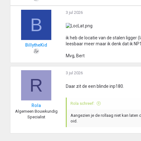
3 jul 2026
B
ik heb de locatie van de stalen ligger 
leesbaar meer maar ik denk dat ik NP1
BillytheKid
Mvg, Bert
3 jul 2026
R
Daar zit de een blinde inp180.
Rola schreef:
Rola
Algemeen Bouwkundig
Aangezien je de rollaag niet kan laten
Specialist
oid.