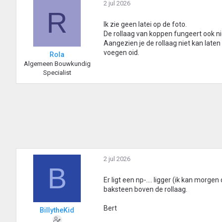
2 jul 2026
R
Ik zie geen latei op de foto.
De rollaag van koppen fungeert ook niet
Aangezien je de rollaag niet kan laten
voegen oid.
Rola
Algemeen Bouwkundig
Specialist
2 jul 2026
B
Er ligt een np-.... ligger (ik kan mo
baksteen boven de rollaag.
Bert
BillytheKid