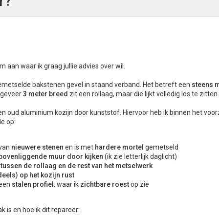
r?
aan waar ik graag jullie advies over wil.
emetselde bakstenen gevel in staand verband. Het betreft een
steens 
ngeveer
3 meter breed
zit een rollaag, maar die lijkt volledig los te zitten.
en oud aluminium kozijn door kunststof. Hiervoor heb ik binnen het voo
de op:
 van
nieuwere stenen
en is met
hardere mortel
gemetseld
 bovenliggende muur door kijken
(ik zie letterlijk daglicht)
 tussen de rollaag en de rest van het metselwerk
deels) op het kozijn rust
 een
stalen profiel
, waar ik
zichtbare roest
op zie
k is en hoe ik dit repareer: