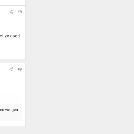
#8
niet zo goed
#9
eten voegen