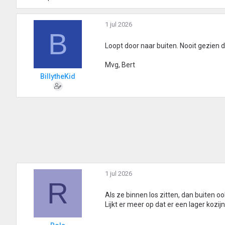
1 jul 2026
B
Loopt door naar buiten. Nooit gezien da
Mvg, Bert
BillytheKid
1 jul 2026
R
Als ze binnen los zitten, dan buiten oo
Lijkt er meer op dat er een lager kozijn