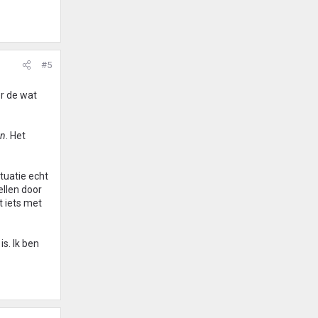
#5
er de wat
en
. Het
tuatie echt
llen door
t iets met
s. Ik ben