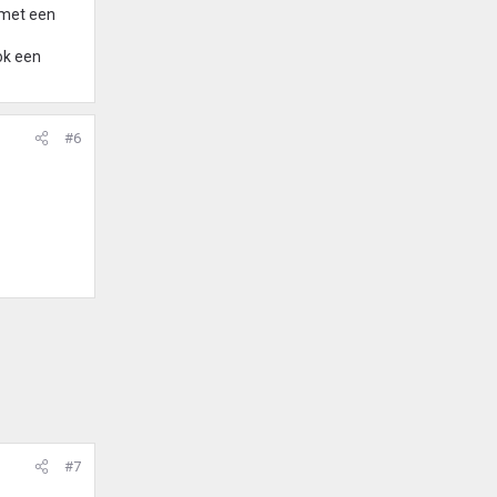
 met een
lok een
#6
#7