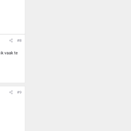
#8
 ik vaak te
#9