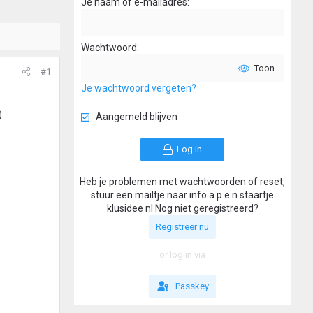
Je naam of e-mailadres
Wachtwoord
Toon
#1
Je wachtwoord vergeten?
)
Aangemeld blijven
Log in
Heb je problemen met wachtwoorden of reset,
stuur een mailtje naar info a p e n staartje
klusidee nl Nog niet geregistreerd?
Registreer nu
or log in via
Passkey