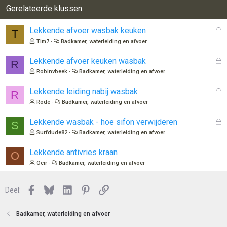
r
Gerelateerde klussen
i
n
G
Lekkende afvoer wasbak keuken
T
g
e
Tim7
Badkamer, waterleiding en afvoer
e
s
n
l
G
Lekkende afvoer keuken wasbak
:
R
o
e
Robinvbeek
Badkamer, waterleiding en afvoer
t
s
e
l
G
Lekkende leiding nabij wasbak
R
n
o
e
Rode
Badkamer, waterleiding en afvoer
t
s
e
l
G
Lekkende wasbak - hoe sifon verwijderen
S
n
o
e
Surfdude82
Badkamer, waterleiding en afvoer
t
s
e
l
Lekkende antivries kraan
O
n
o
Ocir
Badkamer, waterleiding en afvoer
t
e
n
Facebook
Bluesky
LinkedIn
Pinterest
Link
Deel:
Badkamer, waterleiding en afvoer