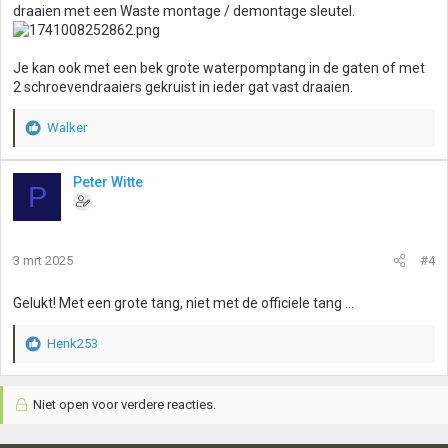
draaien met een Waste montage / demontage sleutel.
Je kan ook met een bek grote waterpomptang in de gaten of met
2 schroevendraaiers gekruist in ieder gat vast draaien.
Walker
W
a
a
Peter Witte
P
r
d
e
r
3 mrt 2025
#4
i
n
g
Gelukt! Met een grote tang, niet met de officiele tang ...
e
n
Henk253
:
W
a
a
Niet open voor verdere reacties.
r
d
e