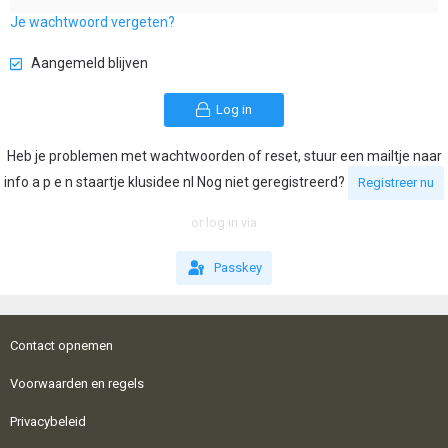
Je wachtwoord vergeten?
Aangemeld blijven
Log in
Heb je problemen met wachtwoorden of reset, stuur een mailtje naar
info a p e n staartje klusidee nl Nog niet geregistreerd?
Registreer nu
or log in via
Passkey
Contact opnemen
Voorwaarden en regels
Privacybeleid