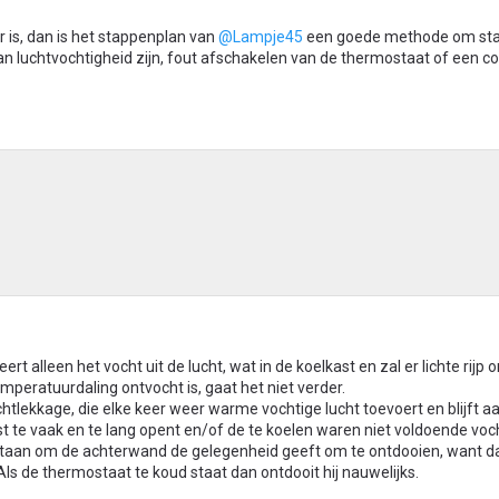
 is, dan is het stappenplan van
@Lampje45
een goede methode om sta
 kan luchtvochtigheid zijn, fout afschakelen van de thermostaat of een c
rt alleen het vocht uit de lucht, wat in de koelkast en zal er lichte rijp 
mperatuurdaling ontvocht is, gaat het niet verder.
chtlekkage, die elke keer weer warme vochtige lucht toevoert en blijft a
ast te vaak en te lang opent en/of de te koelen waren niet voldoende voch
taan om de achterwand de gelegenheid geeft om te ontdooien, want da
ls de thermostaat te koud staat dan ontdooit hij nauwelijks.