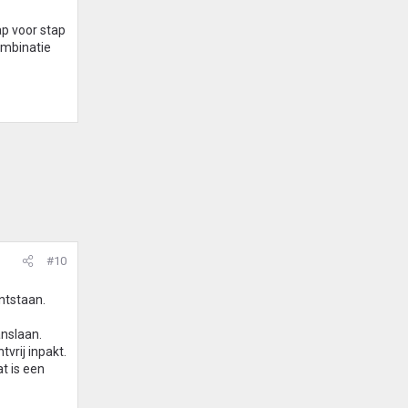
p voor stap
ombinatie
#10
ontstaan.
anslaan.
tvrij inpakt.
t is een