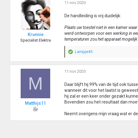
11 nov 2020
De handleiding is vrij duidelijk:
Plaats uw toestel niet in een kamer waa
werd ontworpen voor een werking in ee
Krunnie
temperaturen zou het apparaat mogelijk
Specialist Elektra
Lampje45
W
a
a
r
11 nov 2020
M
d
e
Daar blijft hij 99% van de tijd ook tuss
r
wanneer dit voor het laatst is geweest,
i
hij zal er een keer onder gezakt kunnen
n
Bovendien zou het resultaat dan moeten 
Matthijs11
g
e
Neemt overigens mijn vraag wat er defe
n
: