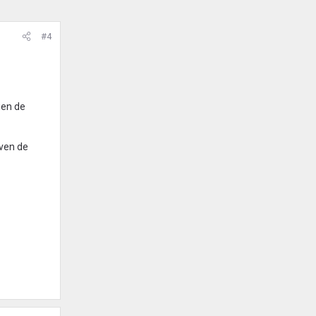
#4
ien de
oven de