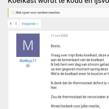
Koelkast wordt te koud en ijsv
Niet open voor verdere reacties.
1
2
Volgende
11 nov 2020
M
Beste,
Vraag over mijn Beko koelkast, deze w
aan de binnenkant van de koelkast.
Matthijs11
Ik heb hem een dag van stroom gehad
op een gegeven moment spring deze o
Wel is de koelkast weer te koud en er 
Ik denk dat de thermostaat defect is, 
hier.
Zou de thermostaat de veroorzaker zij
Alvast bedank voor jullie reactie,