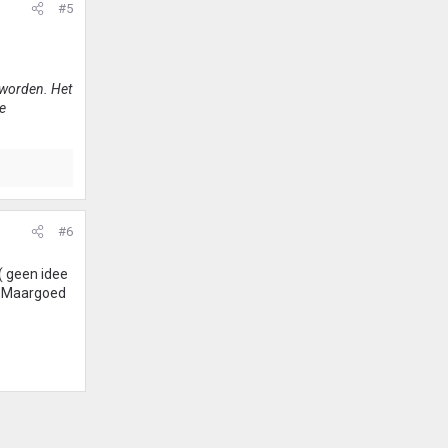
#5
n worden. Het
e
#6
 ( geen idee
n. Maargoed