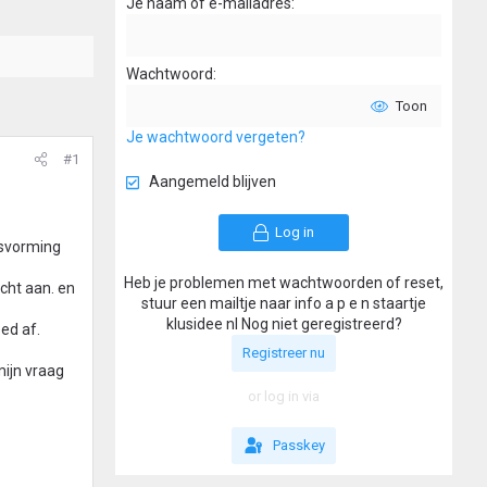
Je naam of e-mailadres
Wachtwoord
Toon
Je wachtwoord vergeten?
#1
Aangemeld blijven
Log in
jsvorming
Heb je problemen met wachtwoorden of reset,
cht aan. en
stuur een mailtje naar info a p e n staartje
klusidee nl Nog niet geregistreerd?
oed af.
Registreer nu
mijn vraag
or log in via
Passkey