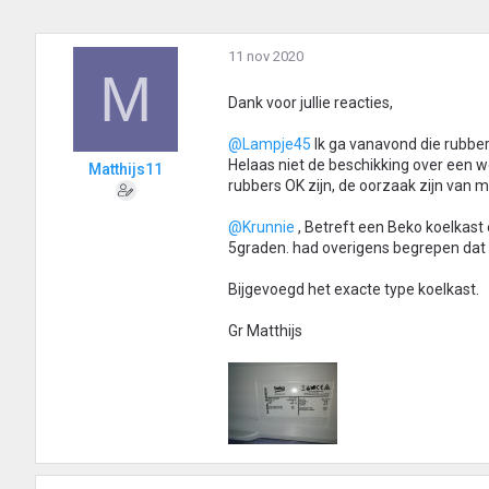
i
n
g
11 nov 2020
e
M
n
:
Dank voor jullie reacties,
@Lampje45
Ik ga vanavond die rubbe
Helaas niet de beschikking over een we
Matthijs11
rubbers OK zijn, de oorzaak zijn van m
@Krunnie
, Betreft een Beko koelkast 
5graden. had overigens begrepen dat h
Bijgevoegd het exacte type koelkast.
Gr Matthijs