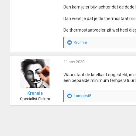
Dan kom je er bijv. achter dat de dode 
Dan weet je dat je de thermostaat mo
De thermostaatvoeler zit wel heel diep
Krunnie
W
a
a
r
11 nov 2020
d
e
Waar staat de koelkast opgesteld, in
r
een bepaalde minimum temperatuur he
i
n
Krunnie
g
Lampje45
W
Specialist Elektra
e
a
n
a
:
r
d
e
r