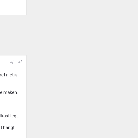
#2
et niet is.
te maken.
kast legt.
ht hangt