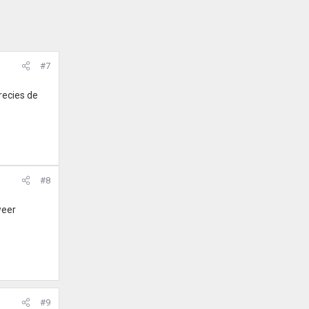
#7
recies de
#8
weer
#9