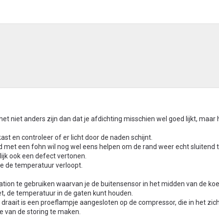
het niet anders zijn dan dat je afdichting misschien wel goed lijkt, maar h
st en controleer of er licht door de naden schijnt.
 met een fohn wil nog wel eens helpen om de rand weer echt sluitend 
ijk ook een defect vertonen.
oe de temperatuur verloopt.
tion te gebruiken waarvan je de buitensensor in het midden van de koel
et, de temperatuur in de gaten kunt houden.
aait is een proeflampje aangesloten op de compressor, die in het zic
 van de storing te maken.