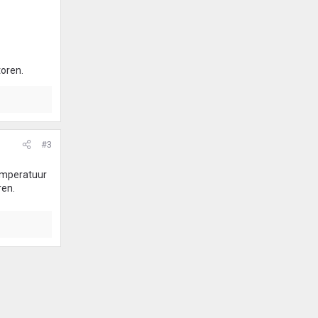
toren.
#3
temperatuur
ren.