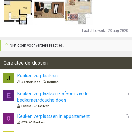
Laatst bewerkt:
23 aug 2020
Niet open voor verdere reacties.
Gerelateerde klussen
Keuken verplaatsen
J
Jochem.bos
Keuken
G
Keuken verplaatsen - afvoer via de
E
e
badkamer/douche doen
s
Evabra
Keuken
l
o
G
Keuken verplaatsen in appartement
0
t
e
020
Keuken
e
s