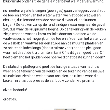
kruipruimte onder zit, de gehele vloer bevat wel vloerverwarming.
nu moeten wij alle leidingen (geen gas) gaan verleggen, vooral voor
de toe- en afvoer van het water weten we niet goed wat wel en
niet kan, dus iemand een idee hoe we dit voor elkaar kunnen
krijgen? De keuken zal op de rand eindigen waar origineel de gevel
zat, dus waar de kruipruimte begint. Op de tekening van de keuken
zie je waar de wasbak komt en links daarvan plaatsen we de
vaatwasser. Is het mogelijk om de toe en afvoer van het water voor
de wasbak en vaatwasser een stukje aan de muur te plaatsen en
zo achter de lades langs (daar is ruimte voor) naar de plek gaan
waar het direct de kruipruimte in kan? Of is dit geen goed idee. Of
heeft iemand het gouden idee hoe we dit het beste kunnen doen?
De statische plattegrond geeft de huidige situatie van het huis
weer en de tekening van de keuken en de tekening van de nieuwe
situatie laat zien hoe we het voor ons zien, de ruimte waar die
keuken in zit is dus precies de aanbouw zonder kruipruimte.
alvast bedankt!
groetjes,