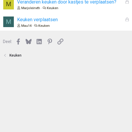
n
l
G
Veranderen keuken door kastjes te verplaatsen?
M
o
e
Marjoleinvth
Keuken
t
s
e
l
G
Keuken verplaatsen
M
n
o
e
Mau14
Keuken
t
s
e
l
n
Facebook
Bluesky
LinkedIn
Pinterest
Link
o
Deel:
t
e
Keuken
n