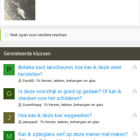
Niet open voor verdere reacties.
Gerelateerde klussen
G
Antieke kast lakscheuren, hoe kan ik deze weer
P
e
herstellen?
s
Paul60
Verven, lakken, behangen en glas
l
o
G
Is deze voorstrijk er goed op gedaan? Of kan ik
G
t
e
checken voor het schilderen?
e
s
GoeieVraag
Verven, lakken, behangen en glas
n
l
o
G
Hoe kan ik deze kier wegwerken?
J
t
e
jeanpaull
Verven, lakken, behangen en glas
e
s
n
l
G
Kan ik zijdeglans verf op deze manier mat maken?
M
o
e