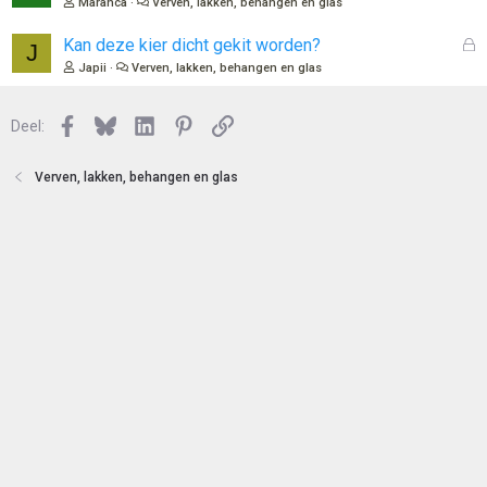
Maranca
Verven, lakken, behangen en glas
t
s
e
l
G
Kan deze kier dicht gekit worden?
J
n
o
e
Japii
Verven, lakken, behangen en glas
t
s
e
l
n
Facebook
Bluesky
LinkedIn
Pinterest
Link
o
Deel:
t
e
Verven, lakken, behangen en glas
n