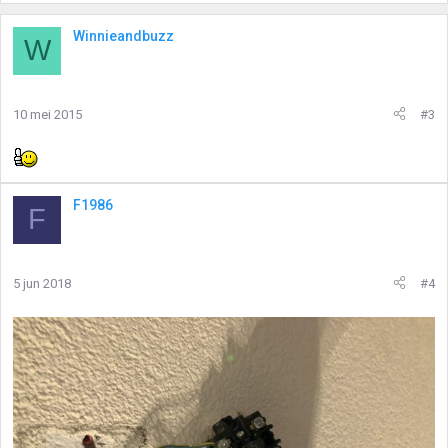
Winnieandbuzz
W
10 mei 2015
#3
F1986
F
5 jun 2018
#4