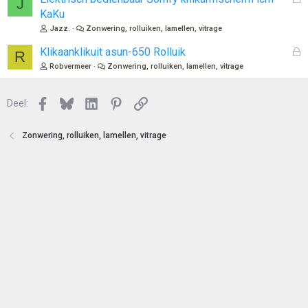
J
o
e
KaKu
t
s
Jazz.
Zonwering, rolluiken, lamellen, vitrage
e
l
n
o
G
Klikaanklikuit asun-650 Rolluik
R
t
e
Robvermeer
Zonwering, rolluiken, lamellen, vitrage
e
s
n
l
Facebook
Bluesky
LinkedIn
Pinterest
Link
o
Deel:
t
e
Zonwering, rolluiken, lamellen, vitrage
n