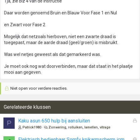
Tja, zie blz 4 van de instructie
Daar worden genoemd Bruin en Blauw Voor Fase 1 en Nul
en Zwart voor Fase 2
Mogelijk dat netzoals hierboven, niet een zwarte draad is
toegepast, maar de aarde draad (geel/groen) is misbruikt.
Was wel netjes geweest als dat gemarkeerd was.
Je moet ook nog wat doorverbinden, maar dat staat in het plaatje
mooi aan gegeven.
Niet open voor verdere reacties.
Gerelateerde klussen
G
Kaku asun 650 hulp bij aansluiten
P
e
Patrick1980
Zonwering, rolluiken, lamellen, vitrage
s
l
G
Elektrisch bedienbaar Somfy knikarmscherm icm