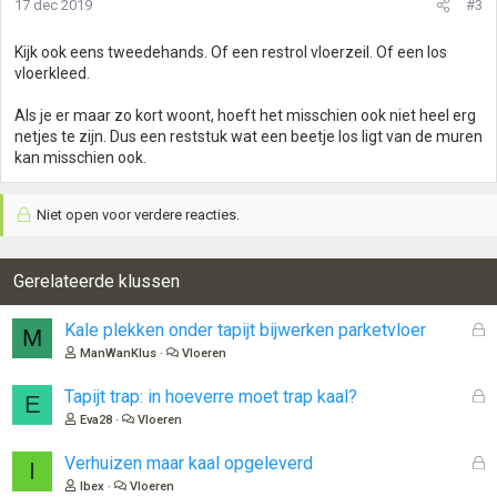
17 dec 2019
#3
Kijk ook eens tweedehands. Of een restrol vloerzeil. Of een los
vloerkleed.
Als je er maar zo kort woont, hoeft het misschien ook niet heel erg
netjes te zijn. Dus een reststuk wat een beetje los ligt van de muren
kan misschien ook.
Niet open voor verdere reacties.
Gerelateerde klussen
G
Kale plekken onder tapijt bijwerken parketvloer
M
e
ManWanKlus
Vloeren
s
l
G
Tapijt trap: in hoeverre moet trap kaal?
E
o
e
Eva28
Vloeren
t
s
e
l
G
Verhuizen maar kaal opgeleverd
I
n
o
e
Ibex
Vloeren