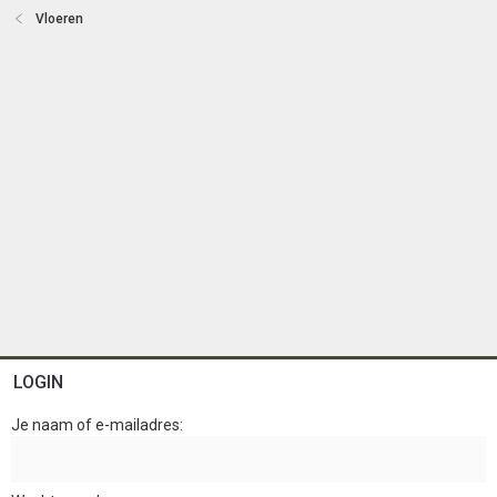
e
Vloeren
n
LOGIN
Je naam of e-mailadres