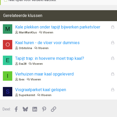
Gerelateerde klussen
G
Kale plekken onder tapijt bijwerken parketvloer
M
e
ManWanKlus
Vloeren
s
l
G
Kaal huren - de vloer voor dummies
O
o
e
Orbitolina
Vloeren
t
s
e
l
G
Tapijt trap: in hoeverre moet trap kaal?
E
n
o
e
Eva28
Vloeren
t
s
e
l
G
Verhuizen maar kaal opgeleverd
I
n
o
e
Ibex
Vloeren
t
s
e
l
G
Visgraatparket kaal gelopen
S
n
o
e
Superkermit
Vloeren
t
s
e
l
n
Facebook
Bluesky
LinkedIn
Pinterest
Link
o
Deel:
t