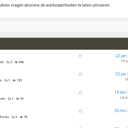
t advies vragen alvorens de werkzaamheden te laten uitvoeren.
G
22 jan
e
Hha
nds
2
696
s
l
G
22 jan
o
e
M
ds
1
729
t
s
e
l
G
14 dec
n
o
e
IJke
onds
1
1K
t
s
e
l
G
20 nov
n
o
e
afonds
3
1K
t
s
e
l