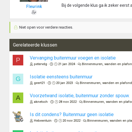
Bij de volgende klus ga ik zeker eers
Fleurink
Niet open voor verdere reacties.
Gerelateerde klussen
Vervanging buitenmuur voegen en isolatie
P
petervdg
21 jan 2024
Binnenmuren, wanden en plafo
Isolatie eensteens buitenmuur
G
geert21
20 jan 2023
Binnenmuren, wanden en plafon
Voorzetwand isolatie, buitenmuur zonder spouw.
A
aknetsch
28 nov 2022
Binnenmuren, wanden en plaf
Is dit condens? Buitenmuur geen isolatie
Hebeentuin
20 nov 2022
Binnenmuren, wanden en pl