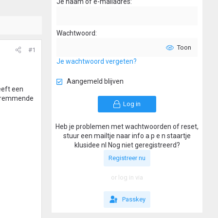
Je naam of e-mailadres
Wachtwoord
Toon
#1
Je wachtwoord vergeten?
Aangemeld blijven
eeft een
ampremmende
Log in
Heb je problemen met wachtwoorden of reset,
stuur een mailtje naar info a p e n staartje
klusidee nl Nog niet geregistreerd?
Registreer nu
or log in via
Passkey