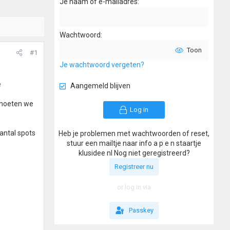
Je naam of e-mailadres
Wachtwoord
Toon
#1
Je wachtwoord vergeten?
e
Aangemeld blijven
 moeten we
Log in
antal spots
Heb je problemen met wachtwoorden of reset,
stuur een mailtje naar info a p e n staartje
klusidee nl Nog niet geregistreerd?
Registreer nu
or log in via
Passkey