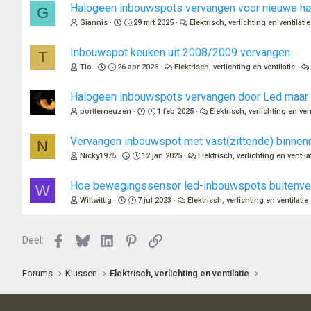
Halogeen inbouwspots vervangen voor nieuwe h
G
Giannis
29 mrt 2025
Elektrisch, verlichting en ventilatie
Inbouwspot keuken uit 2008/2009 vervangen
T
Tio
26 apr 2026
Elektrisch, verlichting en ventilatie
Halogeen inbouwspots vervangen door Led maar ho
portterneuzen
1 feb 2025
Elektrisch, verlichting en vent
Vervangen inbouwspot met vast(zittende) binnenr
N
Nicky1975
12 jan 2025
Elektrisch, verlichting en ventila
Hoe bewegingssensor led-inbouwspots buitenver
W
Wiltwittig
7 jul 2023
Elektrisch, verlichting en ventilatie
Facebook
Bluesky
LinkedIn
Pinterest
Link
Deel:
Forums
Klussen
Elektrisch, verlichting en ventilatie