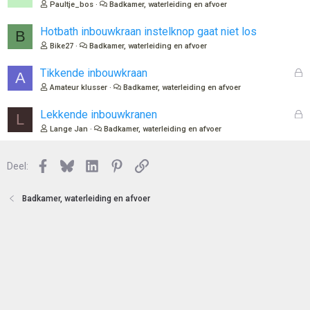
Paultje_bos
Badkamer, waterleiding en afvoer
t
e
Hotbath inbouwkraan instelknop gaat niet los
B
n
Bike27
Badkamer, waterleiding en afvoer
G
Tikkende inbouwkraan
A
e
Amateur klusser
Badkamer, waterleiding en afvoer
s
l
G
Lekkende inbouwkranen
L
o
e
Lange Jan
Badkamer, waterleiding en afvoer
t
s
e
l
n
Facebook
Bluesky
LinkedIn
Pinterest
Link
o
Deel:
t
e
Badkamer, waterleiding en afvoer
n