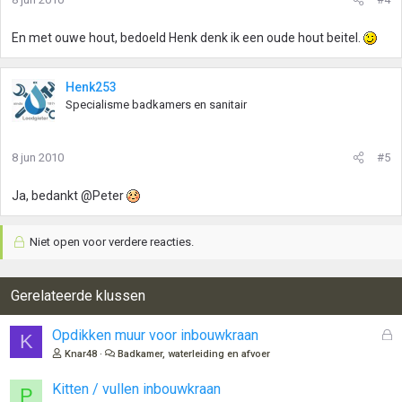
En met ouwe hout, bedoeld Henk denk ik een oude hout beitel.
Henk253
Specialisme badkamers en sanitair
8 jun 2010
#5
Ja, bedankt @Peter
Niet open voor verdere reacties.
Gerelateerde klussen
G
Opdikken muur voor inbouwkraan
K
e
Knar48
Badkamer, waterleiding en afvoer
s
l
Kitten / vullen inbouwkraan
P
o