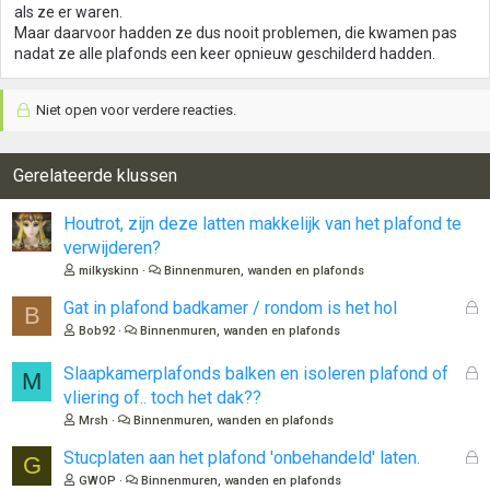
als ze er waren.
Maar daarvoor hadden ze dus nooit problemen, die kwamen pas
nadat ze alle plafonds een keer opnieuw geschilderd hadden.
Niet open voor verdere reacties.
Gerelateerde klussen
Houtrot, zijn deze latten makkelijk van het plafond te
verwijderen?
milkyskinn
Binnenmuren, wanden en plafonds
G
Gat in plafond badkamer / rondom is het hol
B
e
Bob92
Binnenmuren, wanden en plafonds
s
l
G
Slaapkamerplafonds balken en isoleren plafond of
M
o
e
vliering of.. toch het dak??
t
s
Mrsh
Binnenmuren, wanden en plafonds
e
l
n
o
G
Stucplaten aan het plafond 'onbehandeld' laten.
G
t
e
GWOP
Binnenmuren, wanden en plafonds