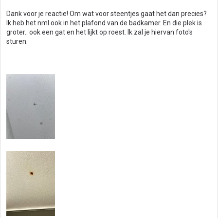
g
Dank voor je reactie! Om wat voor steentjes gaat het dan precies?
e
Ik heb het nml ook in het plafond van de badkamer. En die plek is
n
groter.. ook een gat en het lijkt op roest. Ik zal je hiervan foto's
:
sturen.