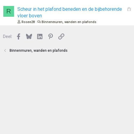
e
s
n
l
G
Scheur in het plafond beneden en de bijbehorende
R
o
e
vloer boven
t
s
Rosee28
Binnenmuren, wanden en plafonds
e
l
n
o
Facebook
Bluesky
LinkedIn
Pinterest
Link
Deel:
t
e
n
Binnenmuren, wanden en plafonds