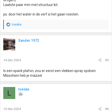
drogen)
Laatste paar mm met structuur kit.
ps. door het water in de verf is het gaan roesten.
loeske
W
a
a
r
Sander 1972
d
e
r
i
14 dec 2024
#5
n
g
Is een spack plafon, zou er eerst een vlekken spray opdoen.
e
Misschien heb je mazzel
n
:
loeske
L
14 dec 2024
#6