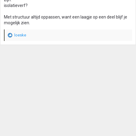
isolatieverf?
Met structuur altijd oppassen, want een laagje op een deel blijf je
mogelijk zien.
loeske
W
a
a
r
d
e
r
i
n
g
e
n
: