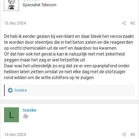
Specialist Telecom
13 dec 2024
#2
Dit heb ik eerder gezien bij een klant en daar bleek het veroorzaakt
te worden door steentjes die in het beton zaten en die reageerden
op vocht/chemicaliën uit de verf en daardoor los kwamen.
Of dat hier ook het geval is kan ik natuurlijk niet met zekerheid
zeggen maar het zag er wel hetzelfde uit.
Daar was het uiteindelijk zo erg dat ze er een spanplafond onder
hebben laten zetten omdat ze niet elke dag met de stofzuiger
rond wilden om de witte schilfers op te zuigen.
loeske
W
a
a
r
loeske
L
d
e
r
i
14 dec 2024
#3
n