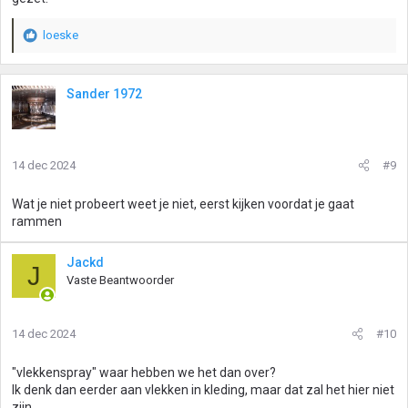
loeske
W
a
a
r
Sander 1972
d
e
r
i
14 dec 2024
#9
n
g
Wat je niet probeert weet je niet, eerst kijken voordat je gaat
e
rammen
n
:
Jackd
J
Vaste Beantwoorder
14 dec 2024
#10
"vlekkenspray" waar hebben we het dan over?
Ik denk dan eerder aan vlekken in kleding, maar dat zal het hier niet
zijn.