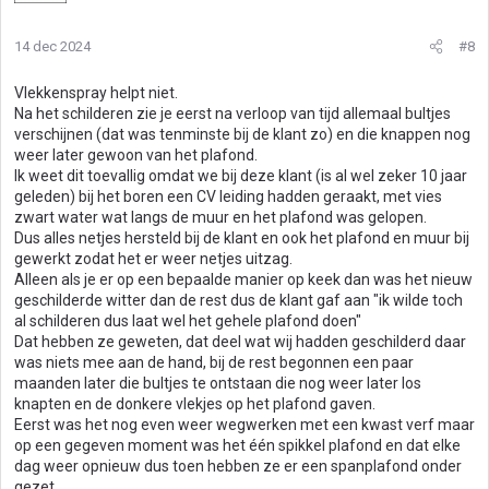
14 dec 2024
#8
Vlekkenspray helpt niet.
Na het schilderen zie je eerst na verloop van tijd allemaal bultjes
verschijnen (dat was tenminste bij de klant zo) en die knappen nog
weer later gewoon van het plafond.
Ik weet dit toevallig omdat we bij deze klant (is al wel zeker 10 jaar
geleden) bij het boren een CV leiding hadden geraakt, met vies
zwart water wat langs de muur en het plafond was gelopen.
Dus alles netjes hersteld bij de klant en ook het plafond en muur bij
gewerkt zodat het er weer netjes uitzag.
Alleen als je er op een bepaalde manier op keek dan was het nieuw
geschilderde witter dan de rest dus de klant gaf aan "ik wilde toch
al schilderen dus laat wel het gehele plafond doen"
Dat hebben ze geweten, dat deel wat wij hadden geschilderd daar
was niets mee aan de hand, bij de rest begonnen een paar
maanden later die bultjes te ontstaan die nog weer later los
knapten en de donkere vlekjes op het plafond gaven.
Eerst was het nog even weer wegwerken met een kwast verf maar
op een gegeven moment was het één spikkel plafond en dat elke
dag weer opnieuw dus toen hebben ze er een spanplafond onder
gezet.