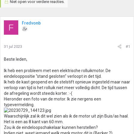
Niet open voor verdere reacties.
Fredvonb
F
31 jul 2023
#1
Beste leden,
Ik heb een probleem met een elektrische rolluikmotor. De
eindelooppositie "stand gesloten" verloopt in det tijd.
Ik heb de kast geopend en de stelstift opnieuw ingesteld maar naar
verloop van tijd is het rolluik niet meer volledig dicht. De tijd tussen
de afregeling wordt steeds korter. :-(
Hieronder een foto van de motor. Ik zie nergens een
typevermelding.
Waarschijnlijk zal ik dit wel zien als ik de motor uit zijn Buis/as haal.
Het is een as 8 kant van 60 mm.
Zou ik de eindeloopschakelaar kunnen herstellen?
Indien niet, weet iemand welk merk motor dit is (Becker ?)