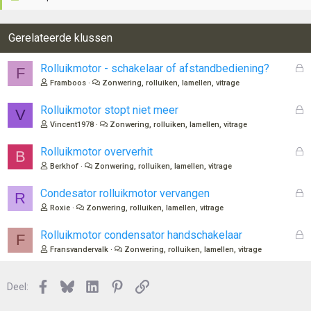
Gerelateerde klussen
G
Rolluikmotor - schakelaar of afstandbediening?
F
e
Framboos
Zonwering, rolluiken, lamellen, vitrage
s
l
G
Rolluikmotor stopt niet meer
V
o
e
Vincent1978
Zonwering, rolluiken, lamellen, vitrage
t
s
e
l
G
Rolluikmotor oververhit
B
n
o
e
Berkhof
Zonwering, rolluiken, lamellen, vitrage
t
s
e
l
G
Condesator rolluikmotor vervangen
R
n
o
e
Roxie
Zonwering, rolluiken, lamellen, vitrage
t
s
e
l
G
Rolluikmotor condensator handschakelaar
F
n
o
e
Fransvandervalk
Zonwering, rolluiken, lamellen, vitrage
t
s
e
l
n
Facebook
Bluesky
LinkedIn
Pinterest
Link
o
Deel:
t