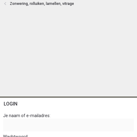
e
Zonwering, rolluiken, lamellen, vitrage
n
LOGIN
Je naam of e-mailadres
Wachtwoord