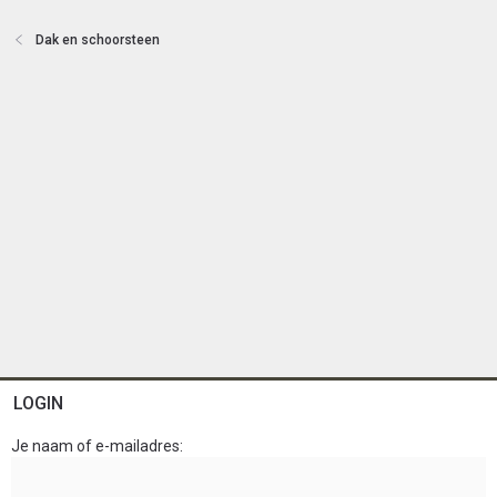
t
e
Dak en schoorsteen
n
LOGIN
Je naam of e-mailadres