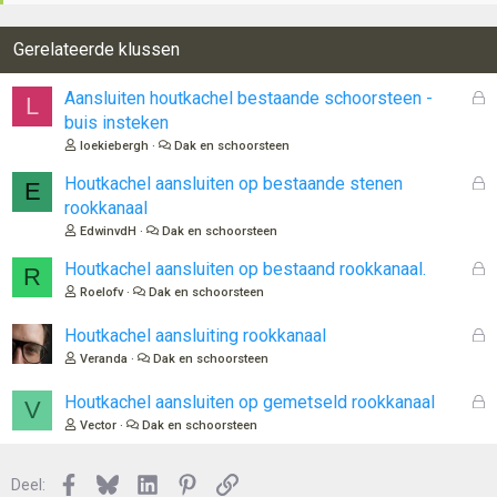
Gerelateerde klussen
G
Aansluiten houtkachel bestaande schoorsteen -
L
e
buis insteken
s
loekiebergh
Dak en schoorsteen
l
o
G
Houtkachel aansluiten op bestaande stenen
E
t
e
rookkanaal
e
s
EdwinvdH
Dak en schoorsteen
n
l
o
G
Houtkachel aansluiten op bestaand rookkanaal.
R
t
e
Roelofv
Dak en schoorsteen
e
s
n
l
G
Houtkachel aansluiting rookkanaal
o
e
Veranda
Dak en schoorsteen
t
s
e
l
G
Houtkachel aansluiten op gemetseld rookkanaal
V
n
o
e
Vector
Dak en schoorsteen
t
s
e
l
n
Facebook
Bluesky
LinkedIn
Pinterest
Link
o
Deel: