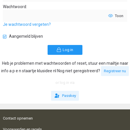
Wachtwoord
Toon
Je wachtwoord vergeten?
Aangemeld blijven
Log in
Heb je problemen met wachtwoorden of reset, stuur een mailtje naar
info a p e n staartje klusidee nl Nog niet geregistreerd?
Registreer nu
or log in via
Passkey
Contact opnemen
Voorwaarden en regels