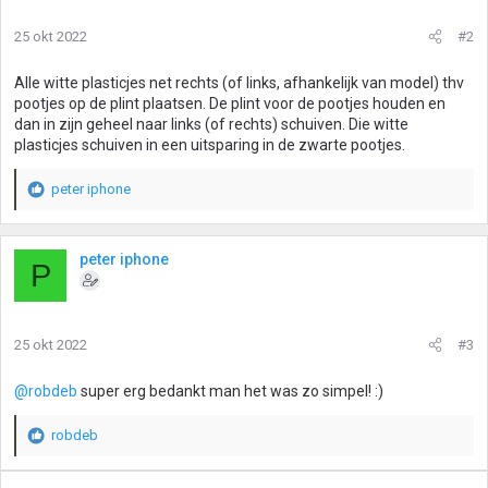
25 okt 2022
#2
Alle witte plasticjes net rechts (of links, afhankelijk van model) thv
pootjes op de plint plaatsen. De plint voor de pootjes houden en
dan in zijn geheel naar links (of rechts) schuiven. Die witte
plasticjes schuiven in een uitsparing in de zwarte pootjes.
peter iphone
W
a
a
r
peter iphone
P
d
e
r
i
25 okt 2022
#3
n
g
@robdeb
super erg bedankt man het was zo simpel! :)
e
n
:
robdeb
W
a
a