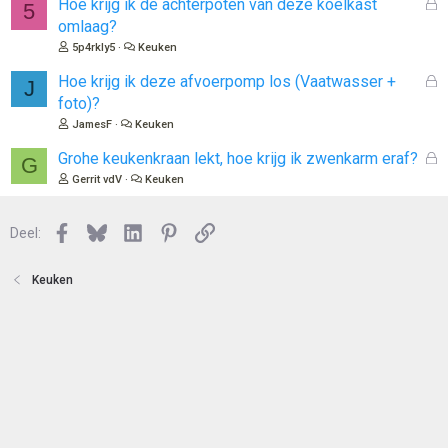
G
Hoe krijg ik de achterpoten van deze koelkast
5
n
o
e
omlaag?
t
s
5p4rkly5
Keuken
e
l
n
o
G
Hoe krijg ik deze afvoerpomp los (Vaatwasser +
J
t
e
foto)?
e
s
JamesF
Keuken
n
l
o
G
Grohe keukenkraan lekt, hoe krijg ik zwenkarm eraf?
G
t
e
Gerrit vdV
Keuken
e
s
n
l
Facebook
Bluesky
LinkedIn
Pinterest
Link
o
Deel:
t
e
Keuken
n