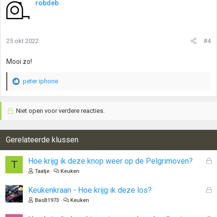
robdeb
r
d
e
r
25 okt 2022
#4
i
n
g
Mooi zo!
e
n
peter iphone
:
W
a
a
Niet open voor verdere reacties.
r
d
e
r
Gerelateerde klussen
i
n
G
Hoe krijg ik deze knop weer op de Pelgrimoven?
T
g
e
Taatje
Keuken
e
s
n
l
G
Keukenkraan - Hoe krijg ik deze los?
:
o
e
BasB1973
Keuken
t
s
e
l