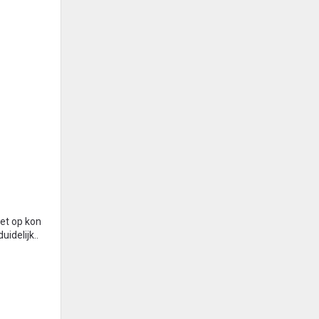
iet op kon
idelijk..