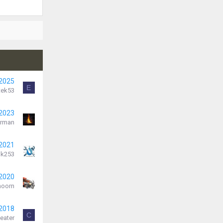
 2025
E
tek53
 2023
erman
 2021
k253
 2020
hoorn
 2018
C
eater