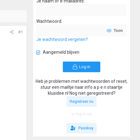
Je naam of e-mailadres
Wachtwoord
Toon
#1
Je wachtwoord vergeten?
Aangemeld blijven
Log in
Heb je problemen met wachtwoorden of reset,
stuur een mailtje naar info a p e n staartje
klusidee nl Nog niet geregistreerd?
Registreer nu
or log in via
Passkey