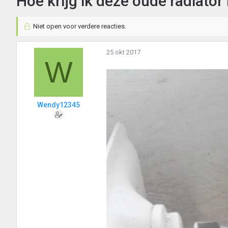
Hoe krijg ik deze oude radiator
Niet open voor verdere reacties.
25 okt 2017
W
Wendy12345