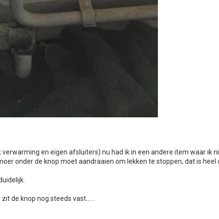
verwarming en eigen afsluiters) nu had ik in een andere item waar ik n
moer onder de knop moet aandraaien om lekken te stoppen, dat is heel du
uidelijk.
, zit de knop nog steeds vast......