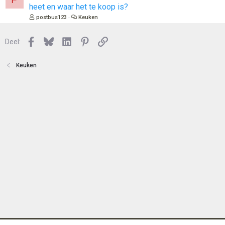
t
e
heet en waar het te koop is?
e
s
postbus123
Keuken
n
l
o
Facebook
Bluesky
LinkedIn
Pinterest
Link
Deel:
t
e
n
Keuken