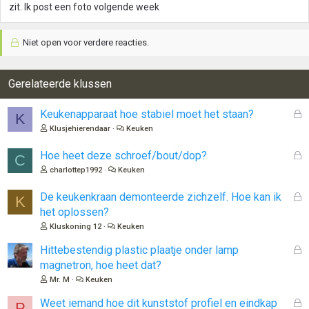
zit. Ik post een foto volgende week
Niet open voor verdere reacties.
Gerelateerde klussen
G
Keukenapparaat hoe stabiel moet het staan?
K
e
Klusjehierendaar
Keuken
s
l
G
Hoe heet deze schroef/bout/dop?
C
o
e
charlottep1992
Keuken
t
s
e
l
G
De keukenkraan demonteerde zichzelf. Hoe kan ik
K
n
o
e
het oplossen?
t
s
Kluskoning 12
Keuken
e
l
n
o
G
Hittebestendig plastic plaatje onder lamp
t
e
magnetron, hoe heet dat?
e
s
Mr. M
Keuken
n
l
o
G
Weet iemand hoe dit kunststof profiel en eindkap
P